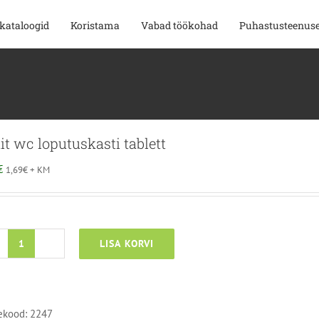
kataloogid
Koristama
Vabad töökohad
Puhastusteenus
it wc loputuskasti tablett
€
1,69
€
+ KM
LISA KORVI
Brait
wc
loputuskasti
tablett
ekood:
2247