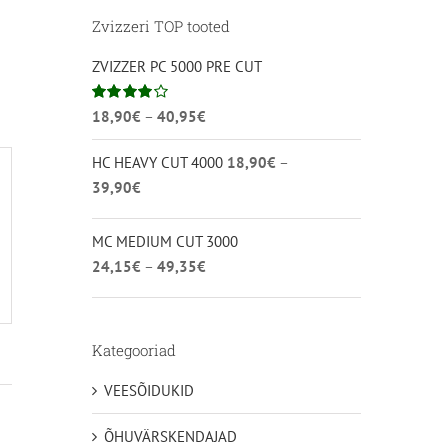
Zvizzeri TOP tooted
ZVIZZER PC 5000 PRE CUT
Hinnavahemik:
Hinnanguga
18,90
€
–
40,95
€
4.00
/ 5
18,90€
HC HEAVY CUT 4000
18,90
€
–
kuni
Hinnavahemik:
39,90
€
40,95€
18,90€
kuni
MC MEDIUM CUT 3000
39,90€
Hinnavahemik:
24,15
€
–
49,35
€
24,15€
kuni
49,35€
Kategooriad
VEESÕIDUKID
ÕHUVÄRSKENDAJAD