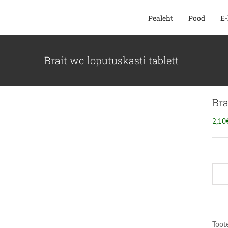
SKIP
Pealeht
Pood
E-
TO
CONTENT
Brait wc loputuskasti tablett
Bra
2,10
Toot