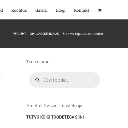
ed
Koolitus
Galerii
Blogi
Kontakt
PEALEHT
ÕHUVÄRSKENDAJAD
Brait wc loputuskasti tablett
Tooteotsing
Products
search
Ametlik Zvizzer maaletooja
TUTVU KÕIGI TOODETEGA SIIN!