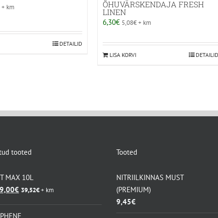
ÕHUVÄRSKENDAJA FRESH
€
+ km
LINEN
6,30
€
5,08
€
+ km
DETAILID
LISA KORVI
DETAILI
tud tooted
Tooted
KT MAX 10L
NITRIILKINNAS MUST
lgne
Praegune
9,00
€
(PREMIUM)
39,52
€
+ km
ind
hind
9,45
€
i:
on:
APHENE