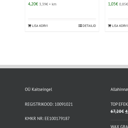
4,20
€
1,05
€
3,39
€
+ km
0,85
LISA KORVI
DETAILID
LISA KORVI
OÜ Kaitseingel
Allahinna
REGISTRIKOOD: 10091021
TOP EFE
A
67,20
€
4
h
KMKR NR: EE100179187
ol
WAX GR