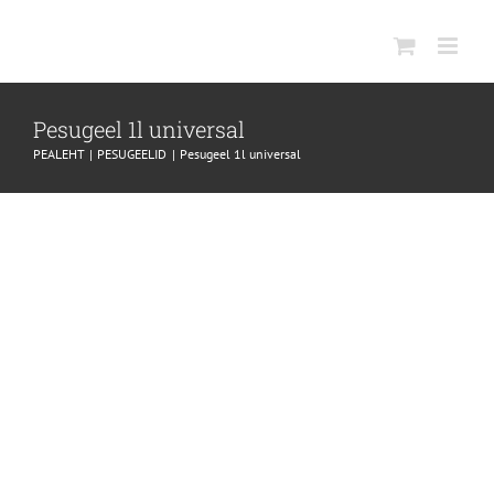
SKIP
TO
CONTENT
Pesugeel 1l universal
PEALEHT
PESUGEELID
Pesugeel 1l universal