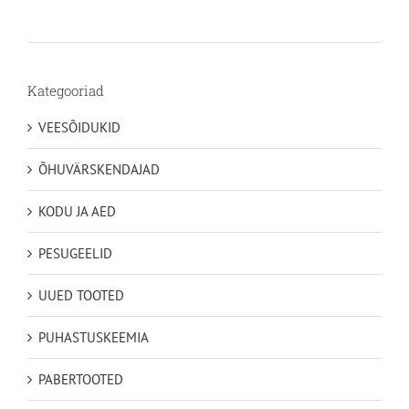
24,15€
kuni
49,35€
Kategooriad
VEESÕIDUKID
ÕHUVÄRSKENDAJAD
KODU JA AED
PESUGEELID
UUED TOOTED
PUHASTUSKEEMIA
PABERTOOTED