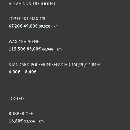
ALLAHINNATUD TOOTED
TOP EFEKT MAX 10L
Algne
Praegune
67,20
€
49,00
€
39,52
€
+ km
hind
hind
oli:
on:
WAX GRAPHENE
67,20€.
49,00€.
Algne
Praegune
115,50
€
83,00
€
66,94
€
+ km
hind
hind
oli:
on:
STANDARD POLEERIMISEPADJAD 150/20/140MM
115,50€.
83,00€.
Hinnavahemik:
6,00
€
–
8,40
€
6,00€
kuni
8,40€
TOOTED
RUBBER OFF
16,80
€
13,55
€
+ km