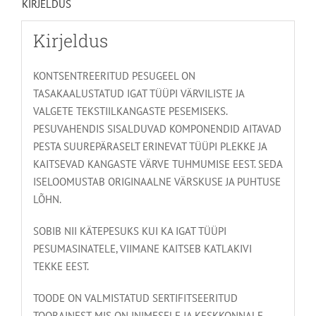
KIRJELDUS
Kirjeldus
KONTSENTREERITUD PESUGEEL ON
TASAKAALUSTATUD IGAT TÜÜPI VÄRVILISTE JA
VALGETE TEKSTIILKANGASTE PESEMISEKS.
PESUVAHENDIS SISALDUVAD KOMPONENDID AITAVAD
PESTA SUUREPÄRASELT ERINEVAT TÜÜPI PLEKKE JA
KAITSEVAD KANGASTE VÄRVE TUHMUMISE EEST. SEDA
ISELOOMUSTAB ORIGINAALNE VÄRSKUSE JA PUHTUSE
LÕHN.
SOBIB NII KÄTEPESUKS KUI KA IGAT TÜÜPI
PESUMASINATELE, VIIMANE KAITSEB KATLAKIVI
TEKKE EEST.
TOODE ON VALMISTATUD SERTIFITSEERITUD
TOORAINEST, MIS ON INIMESELE JA KESKKONNALE