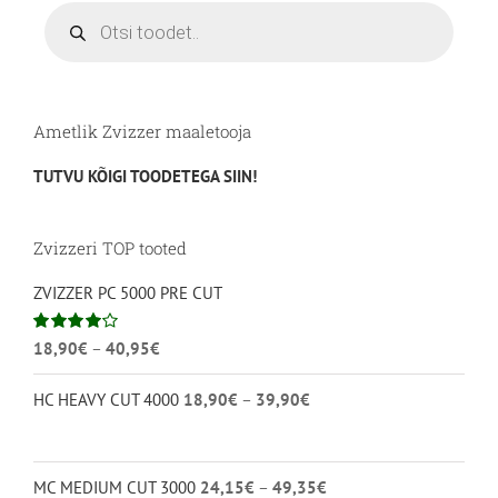
Products
search
Ametlik Zvizzer maaletooja
TUTVU KÕIGI TOODETEGA SIIN!
Zvizzeri TOP tooted
ZVIZZER PC 5000 PRE CUT
Hinnavahemik:
Hinnanguga
18,90
€
–
40,95
€
4.00
/ 5
18,90€
Hinnavahemik:
HC HEAVY CUT 4000
18,90
€
–
39,90
€
kuni
18,90€
40,95€
kuni
39,90€
Hinnavahemik:
MC MEDIUM CUT 3000
24,15
€
–
49,35
€