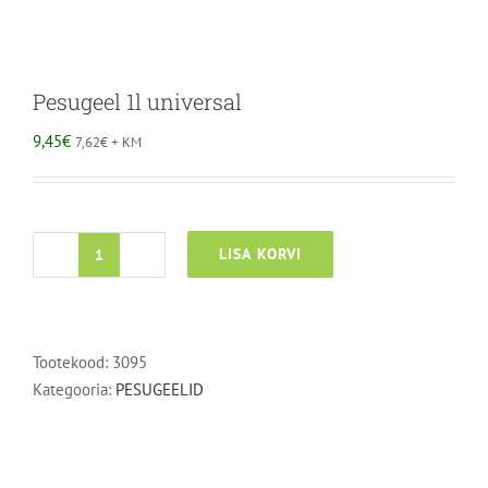
Pesugeel 1l universal
9,45
€
7,62
€
+ KM
LISA KORVI
Pesugeel
1l
universal
kogus
Tootekood:
3095
Kategooria:
PESUGEELID