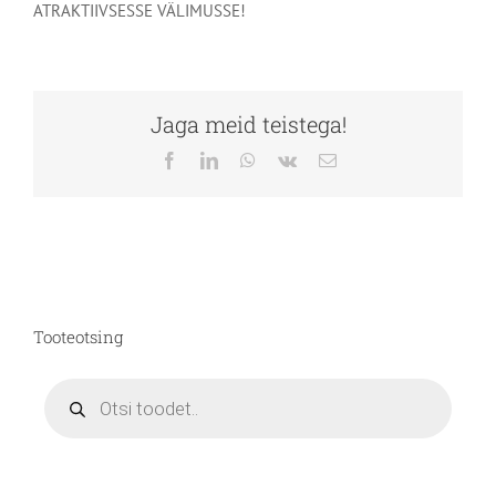
ATRAKTIIVSESSE VÄLIMUSSE!
Jaga meid teistega!
Facebook
LinkedIn
WhatsApp
Vk
Email
Tooteotsing
Products
search