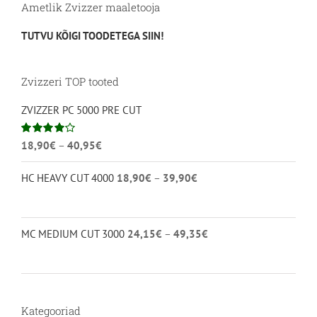
Ametlik Zvizzer maaletooja
TUTVU KÕIGI TOODETEGA SIIN!
Zvizzeri TOP tooted
ZVIZZER PC 5000 PRE CUT
Hinnavahemik:
Hinnanguga
18,90
€
–
40,95
€
4.00
/ 5
18,90€
Hinnavahemik:
HC HEAVY CUT 4000
18,90
€
–
39,90
€
kuni
18,90€
40,95€
kuni
39,90€
Hinnavahemik:
MC MEDIUM CUT 3000
24,15
€
–
49,35
€
24,15€
kuni
49,35€
Kategooriad