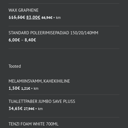
hind
hind
oli:
on:
WAX GRAPHENE
67,20€.
49,00€.
Algne
Praegune
115,50
€
83,00
€
66,94
€
+ km
hind
hind
oli:
on:
STANDARD POLEERIMISEPADJAD 150/20/140MM
115,50€.
83,00€.
Hinnavahemik:
6,00
€
–
8,40
€
6,00€
kuni
8,40€
Tooted
MELAMIINSVAMM, KAHEKIHILINE
1,50
€
1,21
€
+ km
TUALETTPABER JUMBO SAVE PLUSS
34,65
€
27,94
€
+ km
TENZI FOAM WHITE 700ML