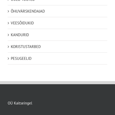
ÕHUVÄRSKENDAJAD
VEESÕIDUKID
KANDURID
KORISTUSTARBED
PESUGEELID
OÜ Kaitseingel