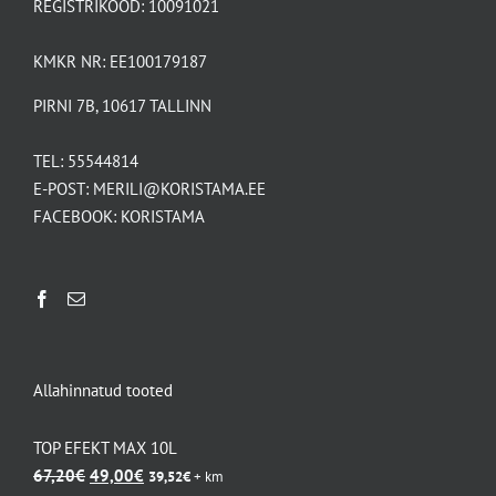
REGISTRIKOOD: 10091021
KMKR NR: EE100179187
PIRNI 7B, 10617 TALLINN
TEL:
55544814
E-POST:
MERILI@KORISTAMA.EE
FACEBOOK:
KORISTAMA
Allahinnatud tooted
TOP EFEKT MAX 10L
Algne
Praegune
67,20
€
49,00
€
39,52
€
+ km