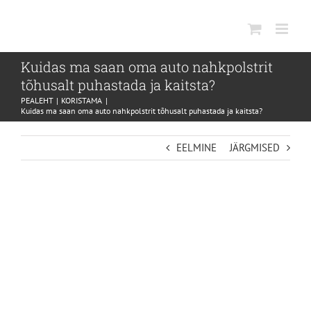
SKIP
TO
CONTENT
Kuidas ma saan oma auto nahkpolstrit
tõhusalt puhastada ja kaitsta?
PEALEHT
KORISTAMA
Kuidas ma saan oma auto nahkpolstrit tõhusalt puhastada ja kaitsta?
EELMINE
JÄRGMISED
VIEW
LARGER
IMAGE