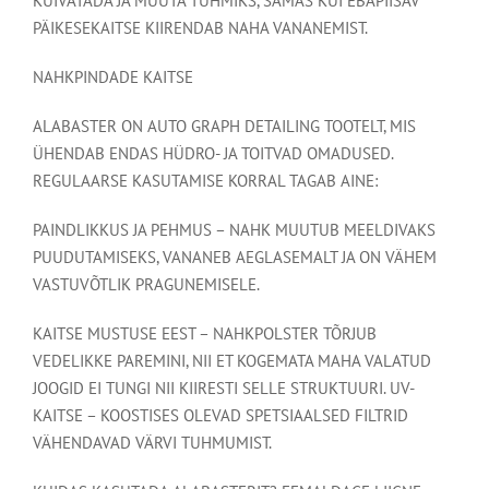
KUIVATADA JA MUUTA TUHMIKS, SAMAS KUI EBAPIISAV
PÄIKESEKAITSE KIIRENDAB NAHA VANANEMIST.
NAHKPINDADE KAITSE
ALABASTER ON AUTO GRAPH DETAILING TOOTELT, MIS
ÜHENDAB ENDAS HÜDRO- JA TOITVAD OMADUSED.
REGULAARSE KASUTAMISE KORRAL TAGAB AINE:
PAINDLIKKUS JA PEHMUS – NAHK MUUTUB MEELDIVAKS
PUUDUTAMISEKS, VANANEB AEGLASEMALT JA ON VÄHEM
VASTUVÕTLIK PRAGUNEMISELE.
KAITSE MUSTUSE EEST – NAHKPOLSTER TÕRJUB
VEDELIKKE PAREMINI, NII ET KOGEMATA MAHA VALATUD
JOOGID EI TUNGI NII KIIRESTI SELLE STRUKTUURI. UV-
KAITSE – KOOSTISES OLEVAD SPETSIAALSED FILTRID
VÄHENDAVAD VÄRVI TUHMUMIST.