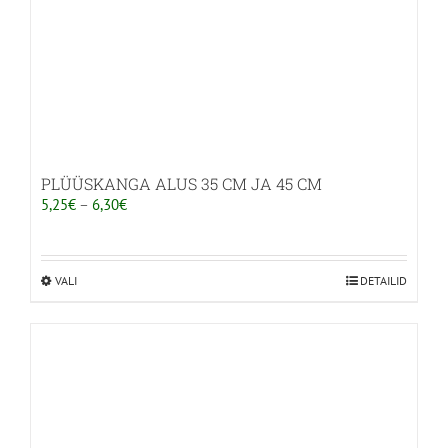
PLÜÜSKANGA ALUS 35 CM JA 45 CM
Hinnavahemik:
5,25
€
–
6,30
€
5,25€
kuni
6,30€
VALI
Sellel
DETAILID
tootel
on
mitu
varianti.
Valikuid
saab