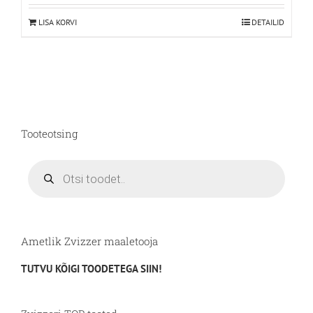
LISA KORVI
DETAILID
Tooteotsing
Products
search
Ametlik Zvizzer maaletooja
TUTVU KÕIGI TOODETEGA SIIN!