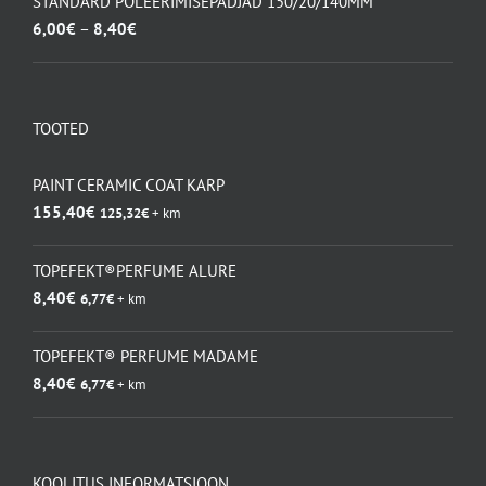
STANDARD POLEERIMISEPADJAD 150/20/140MM
115,50€.
83,00€.
Hinnavahemik:
6,00
€
–
8,40
€
6,00€
kuni
8,40€
TOOTED
PAINT CERAMIC COAT KARP
155,40
€
125,32
€
+ km
TOPEFEKT®PERFUME ALURE
8,40
€
6,77
€
+ km
TOPEFEKT® PERFUME MADAME
8,40
€
6,77
€
+ km
KOOLITUS INFORMATSIOON