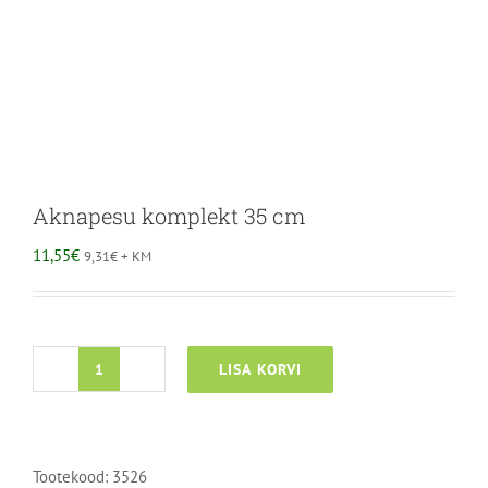
Aknapesu komplekt 35 cm
11,55
€
9,31
€
+ KM
LISA KORVI
Aknapesu
komplekt
35
cm
Tootekood:
3526