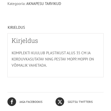
kogus
Kategooria:
AKNAPESU TARVIKUD
KIRJELDUS
Kirjeldus
KOMPLEKTI KUULUB PLASTIKUST ALUS 35 CM JA
KORDUVKASUTATAV NING PESTAV MOPP. MOPPI ON
VÕIMALIK VAHETADA.
JAGA FACEBOOKIS
SÄÜTSU TWITTERIS