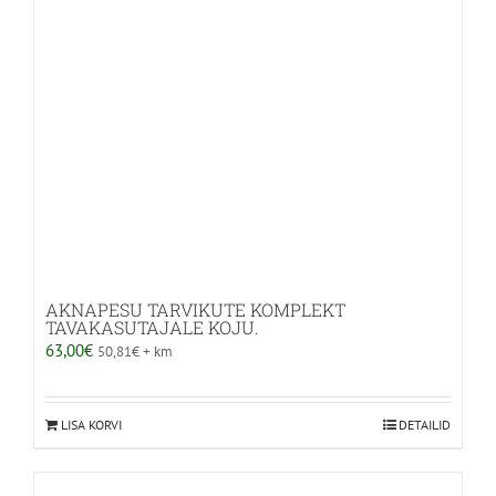
teha
tootelehel.
AKNAPESU TARVIKUTE KOMPLEKT
TAVAKASUTAJALE KOJU.
63,00
€
50,81
€
+ km
LISA KORVI
DETAILID