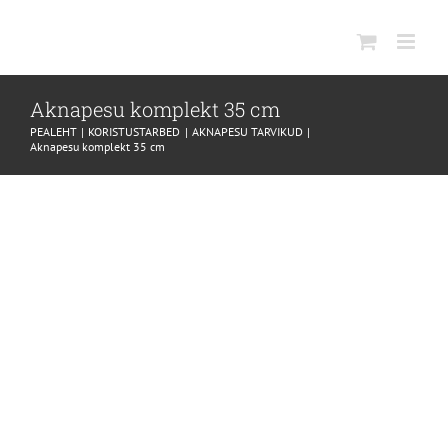
SKIP
TO
CONTENT
Aknapesu komplekt 35 cm
PEALEHT
KORISTUSTARBED
AKNAPESU TARVIKUD
Aknapesu komplekt 35 cm