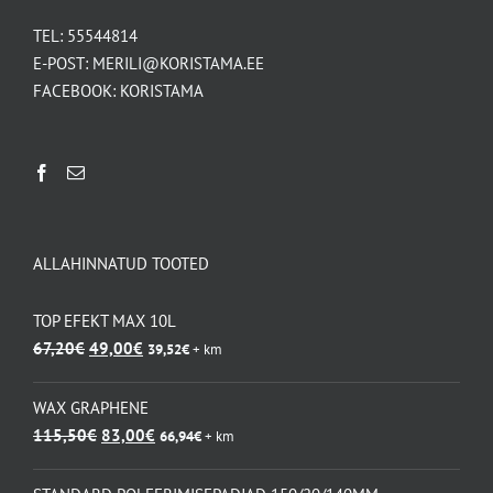
TEL:
55544814
E-POST:
MERILI@KORISTAMA.EE
FACEBOOK:
KORISTAMA
ALLAHINNATUD TOOTED
TOP EFEKT MAX 10L
Algne
Praegune
67,20
€
49,00
€
39,52
€
+ km
hind
hind
oli:
on:
WAX GRAPHENE
67,20€.
49,00€.
Algne
Praegune
115,50
€
83,00
€
66,94
€
+ km
hind
hind
oli:
on: