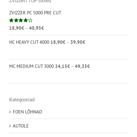
Zvizzeri TOP tooted
ZVIZZER PC 5000 PRE CUT
Hinnavahemik:
Hinnanguga
18,90
€
–
40,95
€
4.00
/ 5
18,90€
Hinnavahemik:
HC HEAVY CUT 4000
18,90
€
–
39,90
€
kuni
18,90€
40,95€
kuni
39,90€
Hinnavahemik:
MC MEDIUM CUT 3000
24,15
€
–
49,35
€
24,15€
kuni
49,35€
Kategooriad
FOEN LÕHNAD
AUTOLE