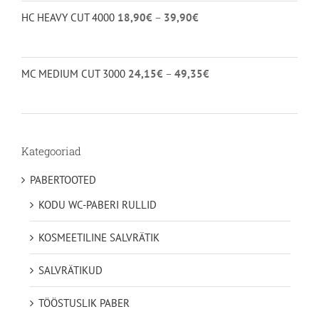
18,90€
Hinnavahemik:
HC HEAVY CUT 4000
18,90
€
–
39,90
€
kuni
18,90€
40,95€
kuni
39,90€
Hinnavahemik:
MC MEDIUM CUT 3000
24,15
€
–
49,35
€
24,15€
kuni
49,35€
Kategooriad
PABERTOOTED
KODU WC-PABERI RULLID
KOSMEETILINE SALVRÄTIK
SALVRÄTIKUD
TÖÖSTUSLIK PABER