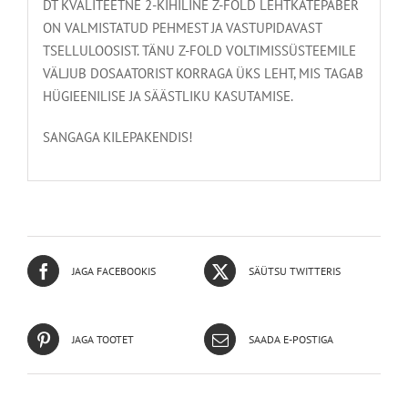
DT KVALITEETNE 2-KIHILINE Z-FOLD LEHTKÄTEPABER
ON VALMISTATUD PEHMEST JA VASTUPIDAVAST
TSELLULOOSIST. TÄNU Z-FOLD VOLTIMISSÜSTEEMILE
VÄLJUB DOSAATORIST KORRAGA ÜKS LEHT, MIS TAGAB
HÜGIEENILISE JA SÄÄSTLIKU KASUTAMISE.
SANGAGA KILEPAKENDIS!
JAGA FACEBOOKIS
SÄÜTSU TWITTERIS
JAGA TOOTET
SAADA E-POSTIGA