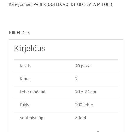
kogus
Kategooriad:
PABERTOOTED
,
VOLDITUD Z, V JA M FOLD
KIRJELDUS
Kirjeldus
Kastis
20 pakki
Kihte
2
Lehe mõõdud
20 x 23 cm
Pakis
200 lehte
Voltimistüüp
Z-fold