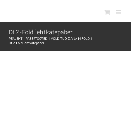
SKIP
TO
CONTENT
Dt Z-Fold lehtkätepaber.
PEALEHT
PABERTOOTED
VOLDITUD Z, V JA M FOLD
Dt Z-Fold lehtkätepaber.