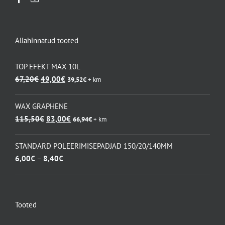
Allahinnatud tooted
TOP EFEKT MAX 10L
Algne
Praegune
67,20
€
49,00
€
39,52
€
+ km
hind
hind
oli:
on:
WAX GRAPHENE
67,20€.
49,00€.
Algne
Praegune
115,50
€
83,00
€
66,94
€
+ km
hind
hind
oli:
on:
STANDARD POLEERIMISEPADJAD 150/20/140MM
115,50€.
83,00€.
Hinnavahemik:
6,00
€
–
8,40
€
6,00€
kuni
8,40€
Tooted