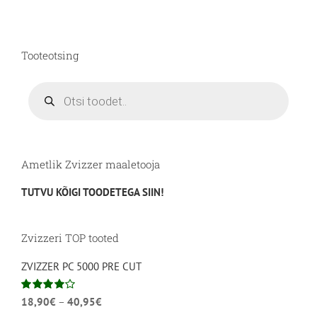
Tooteotsing
Products
search
Ametlik Zvizzer maaletooja
TUTVU KÕIGI TOODETEGA SIIN!
Zvizzeri TOP tooted
ZVIZZER PC 5000 PRE CUT
Hinnavahemik:
Hinnanguga
18,90
€
–
40,95
€
4.00
/ 5