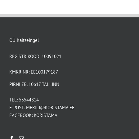
OÜ Kaitseingel
REGISTRIKOOD: 10091021
KMKR NR: EE100179187
PIRNI 7B, 10617 TALLINN
TEL:
55544814
E-POST:
MERILI@KORISTAMA.EE
FACEBOOK:
KORISTAMA