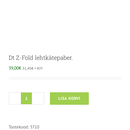
Dt Z-Fold lehtkätepaber.
39,00
€
31,45
€
+ KM
LISA KORVI
Dt
Z-
Fold
lehtkätepaber.
Tootekood:
3710