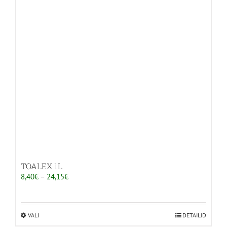
Valikuid
saab
teha
tootelehel.
TOALEX 1L
Hinnavahemik:
8,40
€
–
24,15
€
8,40€
kuni
24,15€
VALI
Sellel
DETAILID