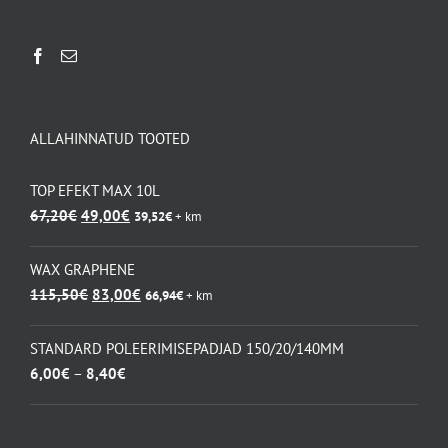
ALLAHINNATUD TOOTED
TOP EFEKT MAX 10L
Algne
Praegune
67,20
€
49,00
€
39,52
€
+ km
hind
hind
oli:
on:
WAX GRAPHENE
67,20€.
49,00€.
Algne
Praegune
115,50
€
83,00
€
66,94
€
+ km
hind
hind
oli:
on:
STANDARD POLEERIMISEPADJAD 150/20/140MM
115,50€.
83,00€.
Hinnavahemik:
6,00
€
–
8,40
€
6,00€
kuni
8,40€