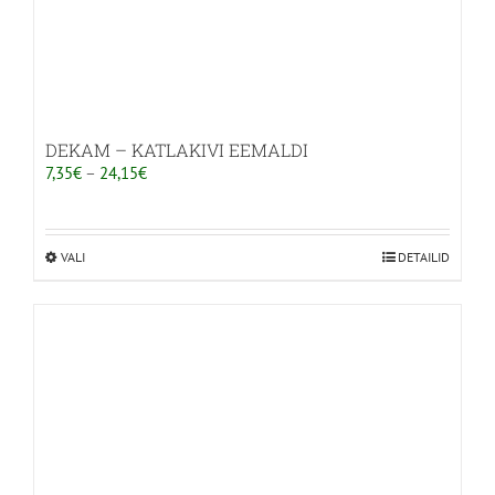
DEKAM – KATLAKIVI EEMALDI
Hinnavahemik:
7,35
€
–
24,15
€
7,35€
kuni
24,15€
VALI
Sellel
DETAILID
tootel
on
mitu
varianti.
Valikuid
saab
teha
tootelehel.