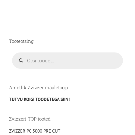
tootel
on
mitu
varianti.
Valikuid
saab
Tooteotsing
teha
tootelehel.
Products
search
Ametlik Zvizzer maaletooja
TUTVU KÕIGI TOODETEGA SIIN!
Zvizzeri TOP tooted
ZVIZZER PC 5000 PRE CUT