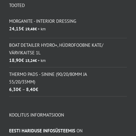
TOOTED
MORGANITE - INTERIOR DRESSING
24,15
€
19,48
€
+ km
BOAT DETAILER HYDRO+, HÜDROFOOBNE KATE/
VÄRVIKAITSE 1L
18,90
€
15,24
€
+ km
THERMO PADS - SININE (90/20/80MM JA
55/20/35MM)
Hinnavahemik:
6,30
€
–
8,40
€
6,30€
kuni
8,40€
KOOLITUS INFORMATSIOON
EESTI HARIDUSE INFOSÜSTEEMIS
ON