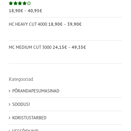
Hinnavahemik:
Hinnanguga
18,90
€
–
40,95
€
4.00
/ 5
18,90€
Hinnavahemik:
HC HEAVY CUT 4000
18,90
€
–
39,90
€
kuni
18,90€
40,95€
kuni
39,90€
Hinnavahemik:
MC MEDIUM CUT 3000
24,15
€
–
49,35
€
24,15€
kuni
49,35€
Kategooriad
PÕRANDAPESUMASINAD
SOODUS!
KORISTUSTARBED