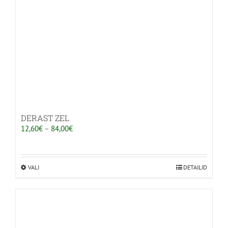
DERAST ZEL
Hinnavahemik:
12,60
€
–
84,00
€
12,60€
kuni
84,00€
VALI
Sellel
DETAILID
tootel
on
mitu
varianti.