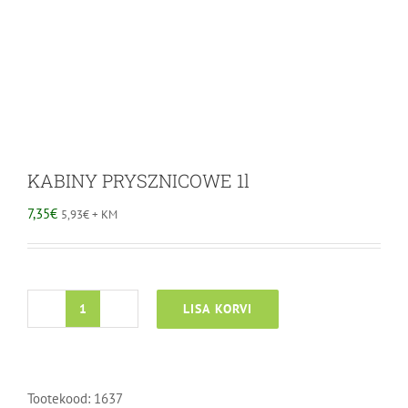
KABINY PRYSZNICOWE 1l
7,35
€
5,93
€
+ KM
LISA KORVI
KABINY
PRYSZNICOWE
1l
kogus
Tootekood:
1637