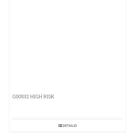
varianti.
Valikuid
saab
teha
tootelehel.
G00532 HIGH RISK
DETAILID