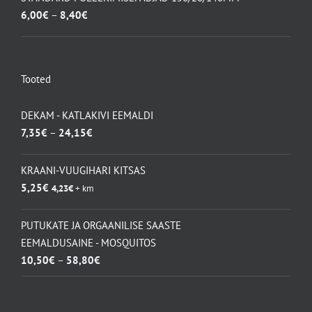
115,50€.
83,00€.
Hinnavahemik:
6,00
€
–
8,40
€
6,00€
kuni
8,40€
Tooted
DEKAM - KATLAKIVI EEMALDI
Hinnavahemik:
7,35
€
–
24,15
€
7,35€
kuni
KRAANI-VUUGIHARI KITSAS
24,15€
5,25
€
4,23
€
+ km
PUTUKATE JA ORGAANILISE SAASTE
EEMALDUSAINE - MOSQUITOS
Hinnavahemik:
10,50
€
–
58,80
€
10,50€
kuni
58,80€