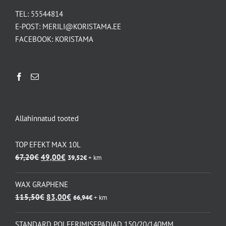
TEL:
55544814
E-POST:
MERILI@KORISTAMA.EE
FACEBOOK:
KORISTAMA
Allahinnatud tooted
TOP EFEKT MAX 10L
Algne
Praegune
67,20
€
49,00
€
39,52
€
+ km
hind
hind
oli:
on:
WAX GRAPHENE
67,20€.
49,00€.
Algne
Praegune
115,50
€
83,00
€
66,94
€
+ km
hind
hind
oli:
on:
STANDARD POLEERIMISEPADJAD 150/20/140MM