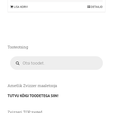
LISA KORVI
DETAILID
Tooteotsing
Products
search
Ametlik Zvizzer maaletooja
TUTVU KÕIGI TOODETEGA SIIN!
Zvizzeri TOP tooted