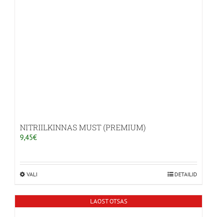
NITRIILKINNAS MUST (PREMIUM)
9,45
€
VALI
Sellel
DETAILID
tootel
on
LAOST OTSAS
mitu