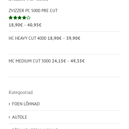
ZVIZZER PC 5000 PRE CUT
Hinnavahemik:
Hinnanguga
18,90
€
–
40,95
€
4.00
/ 5
18,90€
Hinnavahemik:
HC HEAVY CUT 4000
18,90
€
–
39,90
€
kuni
18,90€
40,95€
kuni
39,90€
Hinnavahemik:
MC MEDIUM CUT 3000
24,15
€
–
49,35
€
24,15€
kuni
49,35€
Kategooriad
FOEN LÕHNAD
AUTOLE