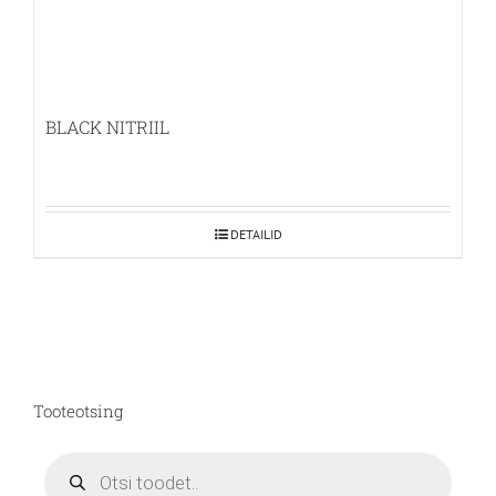
BLACK NITRIIL
DETAILID
Tooteotsing
Products
search