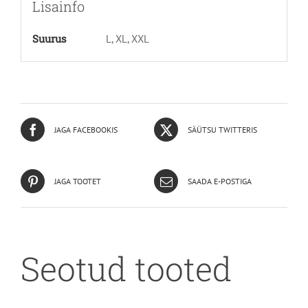
Lisainfo
Suurus
L, XL, XXL
JAGA FACEBOOKIS
SÄÜTSU TWITTERIS
JAGA TOOTET
SAADA E-POSTIGA
Seotud tooted