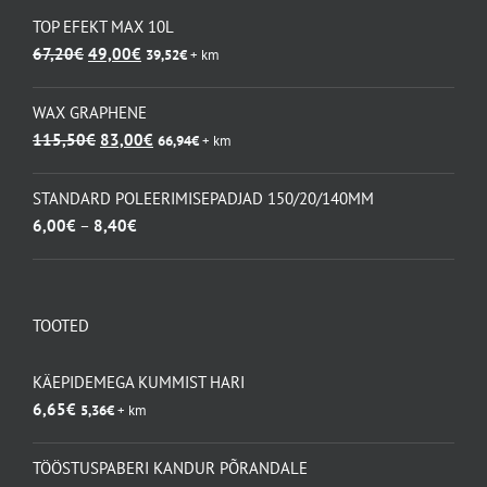
TOP EFEKT MAX 10L
Algne
Praegune
67,20
€
49,00
€
39,52
€
+ km
hind
hind
oli:
on:
WAX GRAPHENE
67,20€.
49,00€.
Algne
Praegune
115,50
€
83,00
€
66,94
€
+ km
hind
hind
oli:
on:
STANDARD POLEERIMISEPADJAD 150/20/140MM
115,50€.
83,00€.
Hinnavahemik:
6,00
€
–
8,40
€
6,00€
kuni
8,40€
TOOTED
KÄEPIDEMEGA KUMMIST HARI
6,65
€
5,36
€
+ km
TÖÖSTUSPABERI KANDUR PÕRANDALE