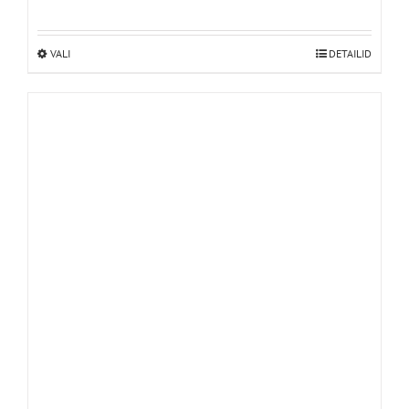
VALI
Sellel
DETAILID
tootel
on
mitu
varianti.
Valikuid
saab
teha
tootelehel.