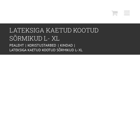
SKIP
TO
CONTENT
LATEKSIGA KAETUD KOOTUD
SÕRMIKUD L- XL
PEALEHT
KORISTUSTARBED
KINDAD
LATEKSIGA KAETUD KOOTUD SÕRMIKUD L- XL