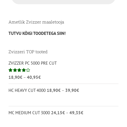
Ametlik Zvizzer maaletooja
TUTVU KÕIGI TOODETEGA SIIN!
Zvizzeri TOP tooted
ZVIZZER PC 5000 PRE CUT
Hinnavahemik:
Hinnanguga
18,90
€
–
40,95
€
4.00
/ 5
18,90€
Hinnavahemik:
HC HEAVY CUT 4000
18,90
€
–
39,90
€
kuni
18,90€
40,95€
kuni
39,90€
Hinnavahemik:
MC MEDIUM CUT 3000
24,15
€
–
49,35
€
24,15€
kuni