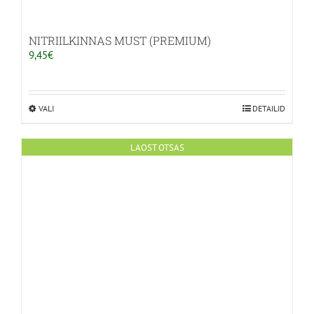
NITRIILKINNAS MUST (PREMIUM)
9,45
€
VALI
Sellel
DETAILID
tootel
on
LAOST OTSAS
mitu
varianti.
Valikuid
saab
teha
tootelehel.