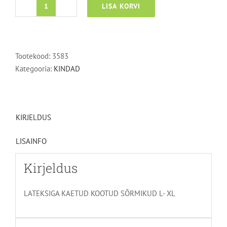
LISA KORVI
LATEKSIGA
KAETUD
KOOTUD
SÕRMIKUD
Tootekood:
3583
L-
Kategooria:
KINDAD
XL
kogus
KIRJELDUS
LISAINFO
Kirjeldus
LATEKSIGA KAETUD KOOTUD SÕRMIKUD L- XL