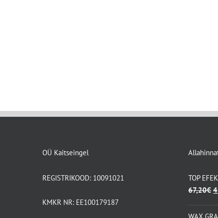
OÜ Kaitseingel
Allahinna
REGISTRIKOOD: 10091021
TOP EFE
A
67,20
€
4
h
KMKR NR: EE100179187
ol
WAX GR