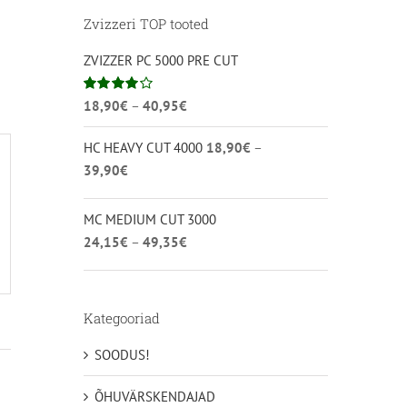
Zvizzeri TOP tooted
ZVIZZER PC 5000 PRE CUT
Hinnavahemik:
Hinnanguga
18,90
€
–
40,95
€
4.00
/ 5
18,90€
HC HEAVY CUT 4000
18,90
€
–
kuni
Hinnavahemik:
39,90
€
40,95€
18,90€
kuni
MC MEDIUM CUT 3000
39,90€
Hinnavahemik:
24,15
€
–
49,35
€
24,15€
kuni
49,35€
Kategooriad
SOODUS!
ÕHUVÄRSKENDAJAD