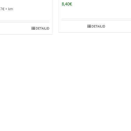
8,40
€
17
€
+ km
DETAILID
DETAILID