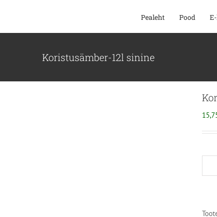
SKIP
Pealeht
Pood
E-
TO
CONTENT
Koristusämber-12l sinine
Kor
15,7
Toot