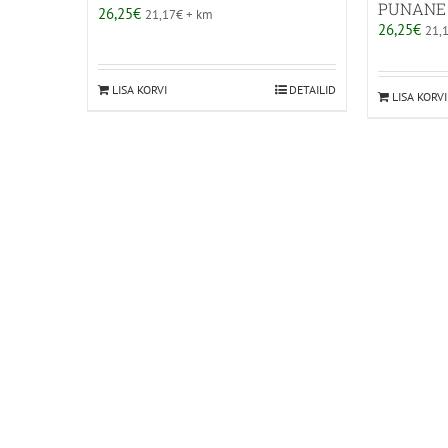
PUNANE
26,25
€
21,17
€
+ km
26,25
€
21,
LISA KORVI
DETAILID
LISA KORVI