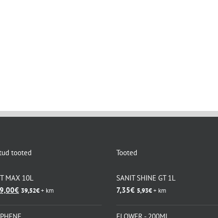
tud tooted
Tooted
KT MAX 10L
SANIT SHINE GT 1L
lgne
Praegune
9,00
€
7,35
€
39,52
€
+ km
5,93
€
+ km
ind
hind
i:
on:
APHENE
FLOWER - 200ML