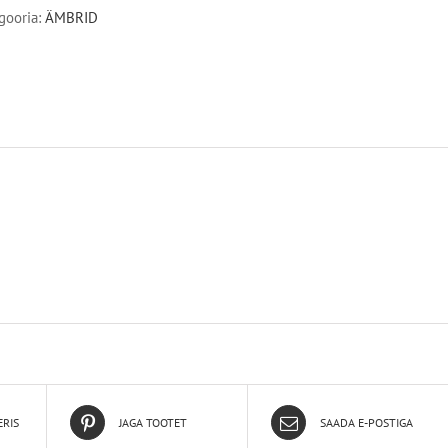
gooria:
ÄMBRID
ERIS
JAGA TOOTET
SAADA E-POSTIGA