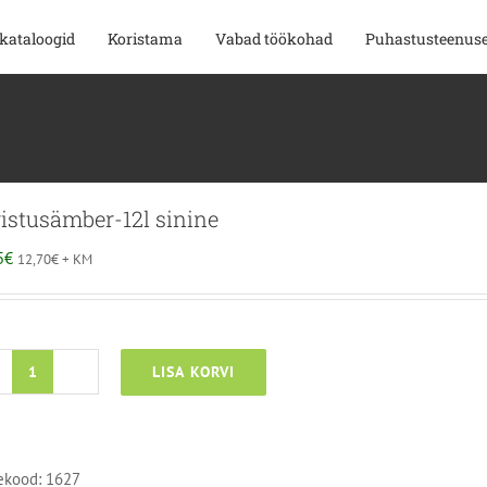
kataloogid
Koristama
Vabad töökohad
Puhastusteenus
istusämber-12l sinine
5
€
12,70
€
+ KM
LISA KORVI
Koristusämber-
12l
sinine
kogus
ekood:
1627