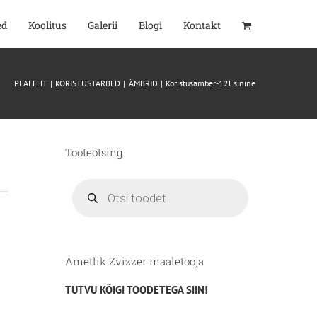
ed
Koolitus
Galerii
Blogi
Kontakt
PEALEHT
KORISTUSTARBED
ÄMBRID
Koristusämber-12l sinine
Tooteotsing
Products
search
Ametlik Zvizzer maaletooja
TUTVU KÕIGI TOODETEGA SIIN!