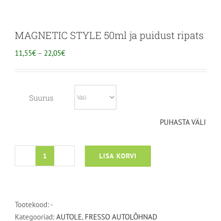
MAGNETIC STYLE 50ml ja puidust ripats
HINNAVAHEMIK:
11,55
€
–
22,05
€
11,55€
KUNI
22,05€
Suurus
PUHASTA VÄLI
LISA KORVI
MAGNETIC
STYLE
50ml
ja
Tootekood:
-
puidust
Kategooriad:
AUTOLE
,
FRESSO AUTOLÕHNAD