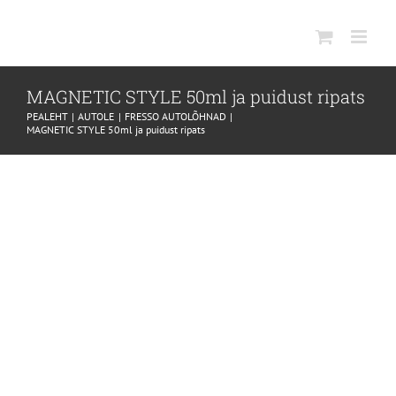
SKIP
TO
CONTENT
MAGNETIC STYLE 50ml ja puidust ripats
PEALEHT
AUTOLE
FRESSO AUTOLÕHNAD
MAGNETIC STYLE 50ml ja puidust ripats