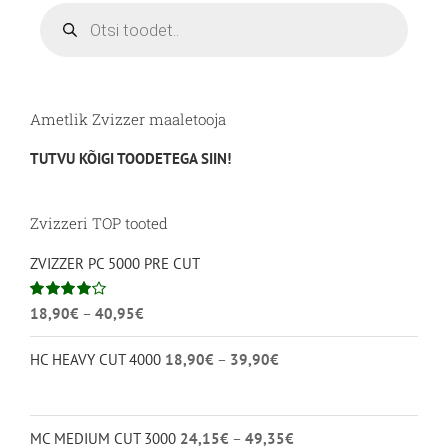
Products
search
Ametlik Zvizzer maaletooja
TUTVU KÕIGI TOODETEGA SIIN!
Zvizzeri TOP tooted
ZVIZZER PC 5000 PRE CUT
Hinnavahemik:
Hinnanguga
18,90
€
–
40,95
€
4.00
/ 5
18,90€
Hinnavahemik:
HC HEAVY CUT 4000
18,90
€
–
39,90
€
kuni
18,90€
40,95€
kuni
39,90€
Hinnavahemik:
MC MEDIUM CUT 3000
24,15
€
–
49,35
€