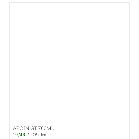
APC IN GT 700ML
10,50
€
8,47
€
+ km