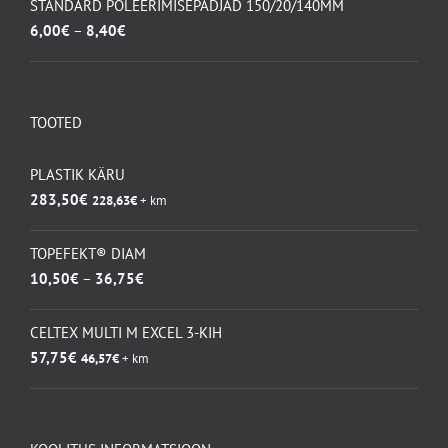
oli:
on:
STANDARD POLEERIMISEPADJAD 150/20/140MM
115,50€.
83,00€.
Hinnavahemik:
6,00
€
–
8,40
€
6,00€
kuni
8,40€
TOOTED
PLASTIK KÄRU
283,50
€
228,63
€
+ km
TOPEFEKT® DIAM
Hinnavahemik:
10,50
€
–
36,75
€
10,50€
kuni
CELTEX MULTI M EXCEL 3-KIH
36,75€
57,75
€
46,57
€
+ km