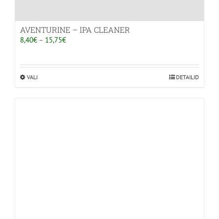
AVENTURINE – IPA CLEANER
Hinnavahemik:
8,40
€
–
15,75
€
8,40€
kuni
15,75€
VALI
Sellel
DETAILID
tootel
on
mitu
varianti.
Valikuid
saab
teha
tootelehel.