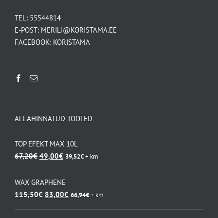
TEL:
55544814
E-POST:
MERILI@KORISTAMA.EE
FACEBOOK:
KORISTAMA
ALLAHINNATUD TOOTED
TOP EFEKT MAX 10L
Algne
Praegune
67,20
€
49,00
€
39,52
€
+ km
hind
hind
oli:
on:
WAX GRAPHENE
67,20€.
49,00€.
Algne
Praegune
115,50
€
83,00
€
66,94
€
+ km
hind
hind