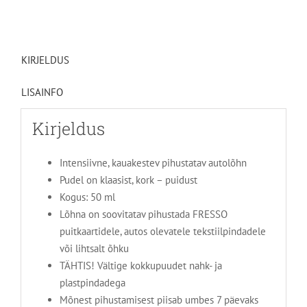
ripats
kogus
KIRJELDUS
LISAINFO
Kirjeldus
Intensiivne, kauakestev pihustatav autolõhn
Pudel on klaasist, kork – puidust
Kogus: 50 ml
Lõhna on soovitatav pihustada FRESSO
puitkaartidele, autos olevatele tekstiilpindadele
või lihtsalt õhku
TÄHTIS! Vältige kokkupuudet nahk- ja
plastpindadega
Mõnest pihustamisest piisab umbes 7 päevaks