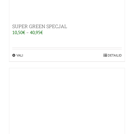
SUPER GREEN SPECJAL
Hinnavahemik:
10,50
€
–
40,95
€
10,50€
kuni
40,95€
VALI
Sellel
DETAILID
tootel
on
mitu
varianti.
Valikuid
saab
teha
tootelehel.