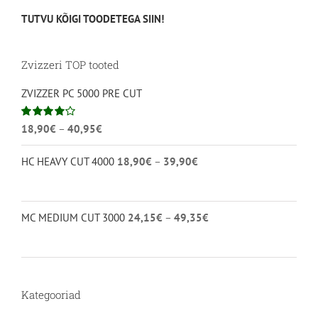
TUTVU KÕIGI TOODETEGA SIIN!
Zvizzeri TOP tooted
ZVIZZER PC 5000 PRE CUT
Hinnavahemik:
Hinnanguga
18,90
€
–
40,95
€
4.00
/ 5
18,90€
Hinnavahemik:
HC HEAVY CUT 4000
18,90
€
–
39,90
€
kuni
18,90€
40,95€
kuni
39,90€
Hinnavahemik:
MC MEDIUM CUT 3000
24,15
€
–
49,35
€
24,15€
kuni
49,35€
Kategooriad