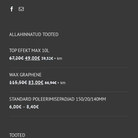
ALLAHINNATUD TOOTED
TOP EFEKT MAX 10L
Algne
Praegune
67,20
€
49,00
€
39,52
€
+ km
hind
hind
oli:
on:
WAX GRAPHENE
67,20€.
49,00€.
Algne
Praegune
115,50
€
83,00
€
66,94
€
+ km
hind
hind
oli:
on:
STANDARD POLEERIMISEPADJAD 150/20/140MM
115,50€.
83,00€.
Hinnavahemik:
6,00
€
–
8,40
€
6,00€
kuni
8,40€
TOOTED