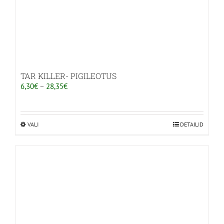
TAR KILLER- PIGILEOTUS
Hinnavahemik:
6,30
€
–
28,35
€
6,30€
kuni
28,35€
VALI
Sellel
DETAILID
tootel
on
mitu
varianti.
Valikuid
saab
teha