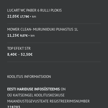
LUCART WC PABER 6 RULLI PLOKIS
22,05
€
17,78
€
+ km
MOWER CLEAN- MURUNIIDUKI PUHASTUS 1L
11,25
€
9,07
€
+ km
TOP EFEKT STR
Hinnavahemik:
8,40
€
–
52,50
€
8,40€
kuni
52,50€
KOOLITUS INFORMATSIOON
EESTI HARIDUSE INFOSÜSTEEMIS
ON
OÜ KAITSEINGEL KOOLITUSKESKUSE
MAJANDUSTEGEVUSTEATE REGISTREERIMISNUMBER
228703
.