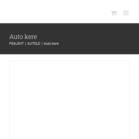
SKIP
TO
CONTENT
Auto kere
PEALEHT
AUTOLE
Auto kere