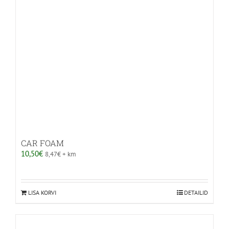
teha
tootelehel.
CAR FOAM
10,50
€
8,47
€
+ km
LISA KORVI
DETAILID