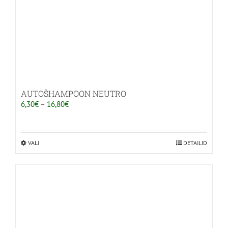
AUTOŠHAMPOON NEUTRO
Hinnavahemik:
6,30
€
–
16,80
€
6,30€
kuni
16,80€
VALI
Sellel
DETAILID
tootel
on
mitu
varianti.
Valikuid
saab