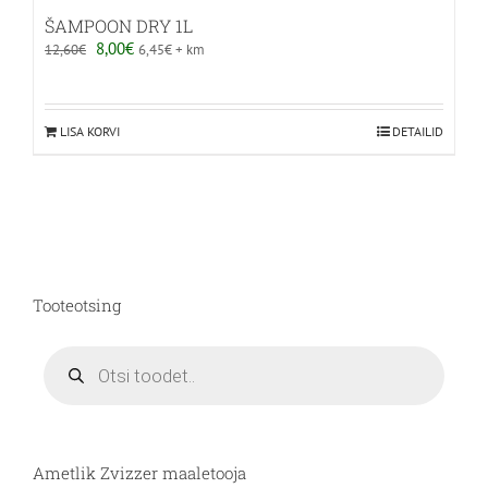
ŠAMPOON DRY 1L
Algne
Praegune
8,00
€
12,60
€
6,45
€
+ km
hind
hind
oli:
on:
12,60€.
8,00€.
LISA KORVI
DETAILID
Tooteotsing
Products
search
Ametlik Zvizzer maaletooja