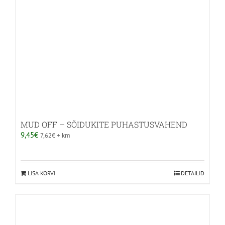
tootelehel.
MUD OFF – SÕIDUKITE PUHASTUSVAHEND
9,45
€
7,62
€
+ km
LISA KORVI
DETAILID