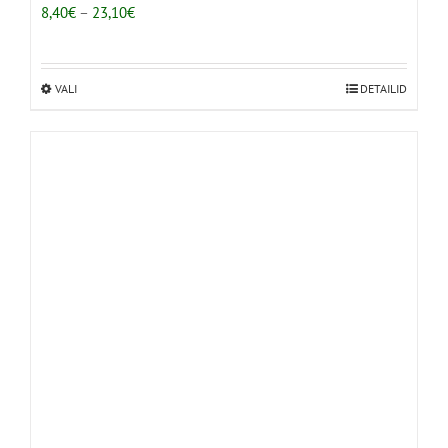
Hinnavahemik:
8,40
€
–
23,10
€
8,40€
kuni
23,10€
VALI
Sellel
DETAILID
tootel
on
mitu
varianti.
Valikuid
saab
teha
tootelehel.