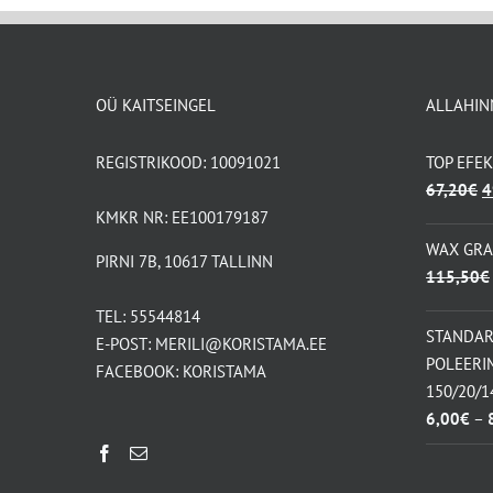
OÜ KAITSEINGEL
ALLAHIN
REGISTRIKOOD: 10091021
TOP EFE
A
67,20
€
4
h
KMKR NR: EE100179187
ol
WAX GR
PIRNI 7B, 10617 TALLINN
6
115,50
€
TEL:
55544814
STANDA
E-POST:
MERILI@KORISTAMA.EE
POLEERI
FACEBOOK:
KORISTAMA
150/20/
6,00
€
–