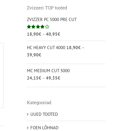
Zvizzeri TOP tooted
ZVIZZER PC 5000 PRE CUT
Hinnavahemik:
Hinnanguga
18,90
€
–
40,95
€
4.00
/ 5
18,90€
HC HEAVY CUT 4000
18,90
€
–
kuni
Hinnavahemik:
39,90
€
40,95€
18,90€
kuni
MC MEDIUM CUT 3000
39,90€
Hinnavahemik:
24,15
€
–
49,35
€
24,15€
kuni
49,35€
Kategooriad
UUED TOOTED
FOEN LÕHNAD