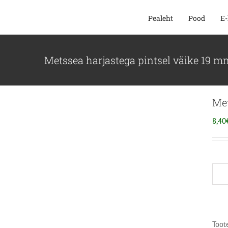
SKIP
Pealeht
Pood
E-
TO
CONTENT
Metssea harjastega pintsel väike 19 m
Met
8,40
Toot