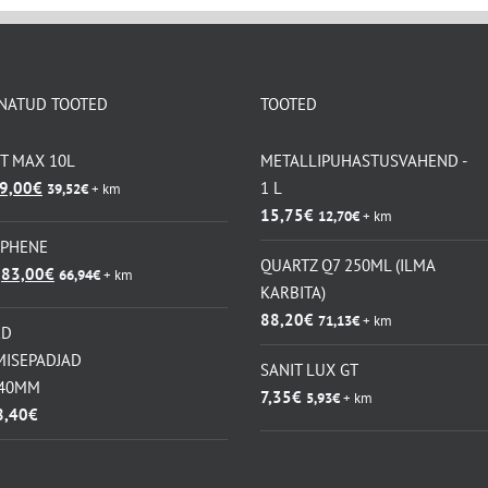
NATUD TOOTED
TOOTED
KT MAX 10L
METALLIPUHASTUSVAHEND -
lgne
Praegune
9,00
€
1 L
39,52
€
+ km
ind
hind
15,75
€
12,70
€
+ km
i:
on:
APHENE
QUARTZ Q7 250ML (ILMA
7,20€.
49,00€.
Algne
Praegune
83,00
€
66,94
€
+ km
KARBITA)
hind
hind
88,20
€
71,13
€
+ km
oli:
on:
RD
115,50€.
83,00€.
MISEPADJAD
SANIT LUX GT
140MM
7,35
€
5,93
€
+ km
Hinnavahemik:
8,40
€
6,00€
kuni