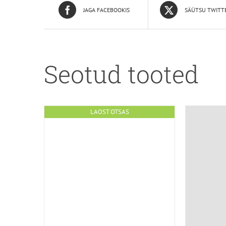
JAGA FACEBOOKIS
SÄÜTSU TWITT
Seotud tooted
LAOST OTSAS