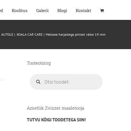
ed
Koolitus
Galerii
Blogi
Kontakt
AUTOLE
KOALA CAR CARE
Metssea harjastega pintsel väike 19 mm
Tooteotsing
Products
search
Ametlik Zvizzer maaletooja
TUTVU KÕIGI TOODETEGA SIIN!