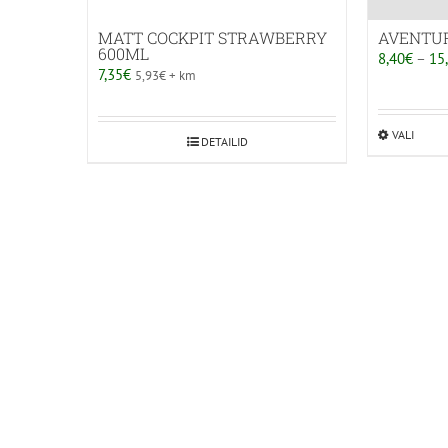
MATT COCKPIT STRAWBERRY
AVENTUR
600ML
8,40
€
–
15
7,35
€
5,93
€
+ km
VALI
Selle
DETAILID
toote
on
mitu
varian
Valik
saab
teha
toote