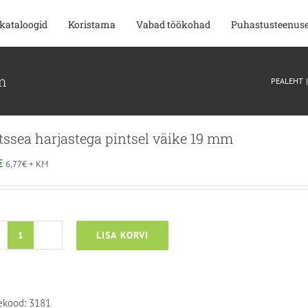
kataloogid
Koristama
Vabad töökohad
Puhastusteenus
m
PEALEHT
ssea harjastega pintsel väike 19 mm
€
6,77
€
+ KM
LISA KORVI
Metssea
harjastega
pintsel
väike
ekood:
3181