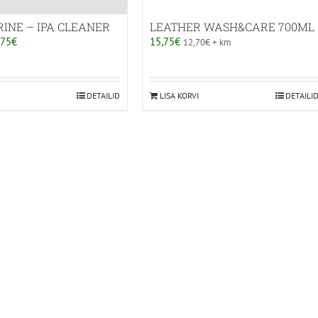
INE – IPA CLEANER
LEATHER WASH&CARE 700ML
Hinnavahemik:
,75
€
15,75
€
12,70
€
+ km
8,40€
kuni
15,75€
l
DETAILID
LISA KORVI
DETAILI
l
ti.
uid
lehel.