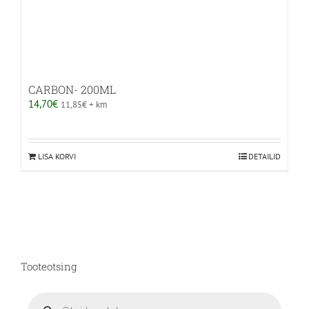
CARBON- 200ML
14,70
€
11,85
€
+ km
LISA KORVI
DETAILID
Tooteotsing
Products
search