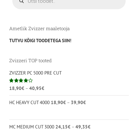
Ametlik Zvizzer maaletooja
TUTVU KÕIGI TOODETEGA SIIN!
Zvizzeri TOP tooted
ZVIZZER PC 5000 PRE CUT
Hinnavahemik:
Hinnanguga
18,90
€
–
40,95
€
4.00
/ 5
18,90€
Hinnavahemik:
HC HEAVY CUT 4000
18,90
€
–
39,90
€
kuni
18,90€
40,95€
kuni
39,90€
Hinnavahemik:
MC MEDIUM CUT 3000
24,15
€
–
49,35
€
24,15€