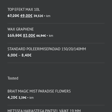
TOP EFEKT MAX 10L
Algne
Praegune
67,20
€
49,00
€
39,52
€
+ km
hind
hind
oli:
on:
WAX GRAPHENE
67,20€.
49,00€.
Algne
Praegune
115,50
€
83,00
€
66,94
€
+ km
hind
hind
oli:
on:
STANDARD POLEERIMISEPADJAD 150/20/140MM
115,50€.
83,00€.
Hinnavahemik:
6,00
€
–
8,40
€
6,00€
kuni
8,40€
Tooted
BRAIT MAGIC MIST PARADISE FLOWERS
4,20
€
3,39
€
+ km
METSSEA HARJASTEGA PINTSEL VÄIKE 19 MM