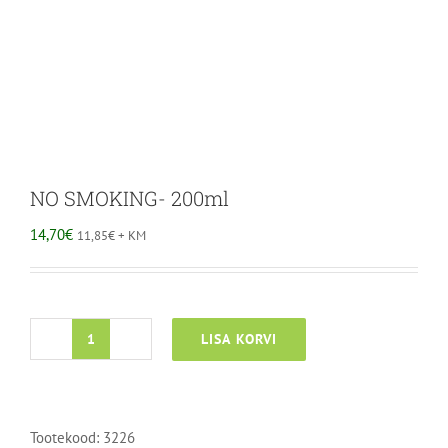
NO SMOKING- 200ml
14,70
€
11,85
€
+ KM
LISA KORVI
NO
SMOKING-
200ml
kogus
Tootekood:
3226