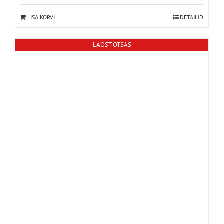
LISA KORVI
DETAILID
LAOST OTSAS