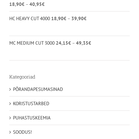
Hinnavahemik:
Hinnanguga
18,90
€
–
40,95
€
4.00
/ 5
18,90€
Hinnavahemik:
HC HEAVY CUT 4000
18,90
€
–
39,90
€
kuni
18,90€
40,95€
kuni
39,90€
Hinnavahemik:
MC MEDIUM CUT 3000
24,15
€
–
49,35
€
24,15€
kuni
49,35€
Kategooriad
PÕRANDAPESUMASINAD
KORISTUSTARBED
PUHASTUSKEEMIA
SOODUS!