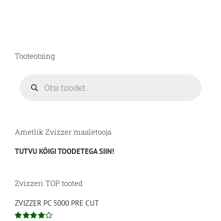
on
mitu
varianti.
Valikuid
saab
Tooteotsing
teha
tootelehel.
Products
search
Ametlik Zvizzer maaletooja
TUTVU KÕIGI TOODETEGA SIIN!
Zvizzeri TOP tooted
ZVIZZER PC 5000 PRE CUT