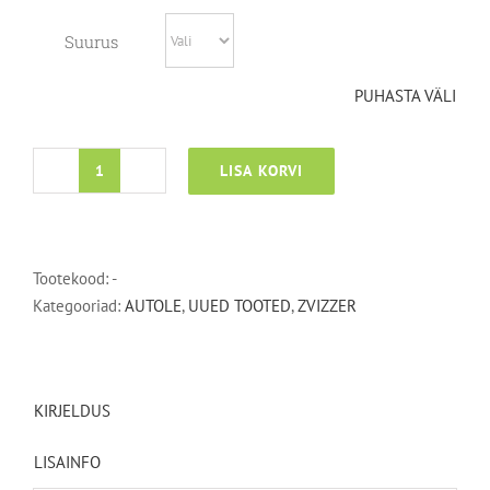
55,65€
Suurus
PUHASTA VÄLI
LISA KORVI
Ultra
Fine
Cut
UC
Tootekood:
-
1000
Kategooriad:
AUTOLE
,
UUED TOOTED
,
ZVIZZER
kogus
KIRJELDUS
LISAINFO