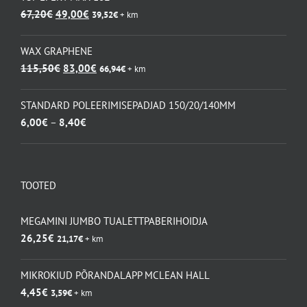
Algne
Praegune
67,20
€
49,00
€
39,52
€
+ km
hind
hind
oli:
on:
WAX GRAPHENE
67,20€.
49,00€.
Algne
Praegune
115,50
€
83,00
€
66,94
€
+ km
hind
hind
oli:
on:
STANDARD POLEERIMISEPADJAD 150/20/140MM
115,50€.
83,00€.
Hinnavahemik:
6,00
€
–
8,40
€
6,00€
kuni
8,40€
TOOTED
MEGAMINI JUMBO TUALETTPABERIHOIDJA
26,25
€
21,17
€
+ km
MIKROKIUD PÕRANDALAPP MCLEAN HALL
4,45
€
3,59
€
+ km