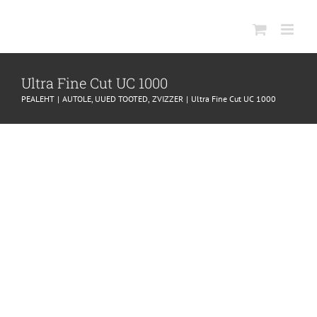
SKIP
TO
CONTENT
Ultra Fine Cut UC 1000
PEALEHT
AUTOLE
UUED TOOTED
ZVIZZER
Ultra Fine Cut UC 1000