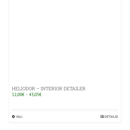
HELIODOR – INTERIOR DETAILER
Hinnavahemik:
12,00
€
–
43,05
€
12,00€
kuni
43,05€
VALI
Sellel
DETAILID
tootel