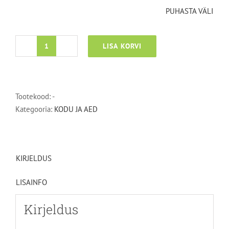
PUHASTA VÄLI
LISA KORVI
Päikesepaneelide
puhastus
Solar
kogus
Tootekood:
-
Kategooria:
KODU JA AED
KIRJELDUS
LISAINFO
Kirjeldus