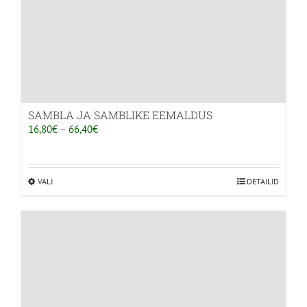
SAMBLA JA SAMBLIKE EEMALDUS
Hinnavahemik:
16,80
€
–
66,40
€
16,80€
kuni
66,40€
VALI
Sellel
DETAILID
tootel
on
mitu
varianti.
Valikuid
saab
teha