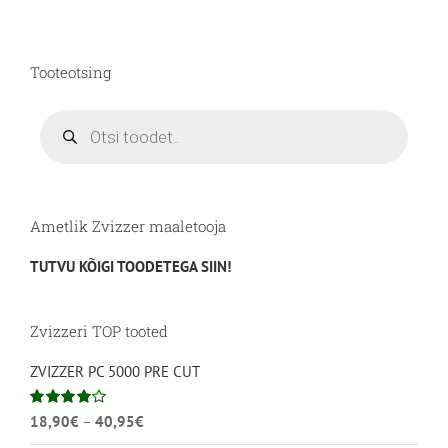
varianti.
Valikuid
saab
Tooteotsing
teha
tootelehel.
Products
search
Ametlik Zvizzer maaletooja
TUTVU KÕIGI TOODETEGA SIIN!
Zvizzeri TOP tooted
ZVIZZER PC 5000 PRE CUT
Hinnavahemik:
Hinnanguga
18,90
€
–
40,95
€
4.00
/ 5
18,90€