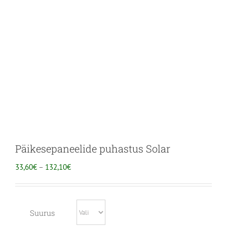
Päikesepaneelide puhastus Solar
HINNAVAHEMIK:
33,60
€
–
132,10
€
33,60€
KUNI
132,10€
Suurus