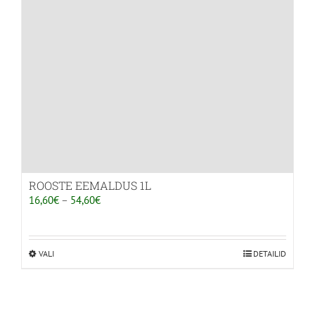
tootelehel.
ROOSTE EEMALDUS 1L
Hinnavahemik:
16,60
€
–
54,60
€
16,60€
kuni
54,60€
VALI
Sellel
DETAILID
tootel
on
mitu