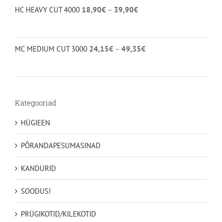
Hinnavahemik:
HC HEAVY CUT 4000
18,90
€
–
39,90
€
kuni
18,90€
40,95€
kuni
39,90€
Hinnavahemik:
MC MEDIUM CUT 3000
24,15
€
–
49,35
€
24,15€
kuni
49,35€
Kategooriad
HÜGIEEN
PÕRANDAPESUMASINAD
KANDURID
SOODUS!
PRÜGIKOTID/KILEKOTID