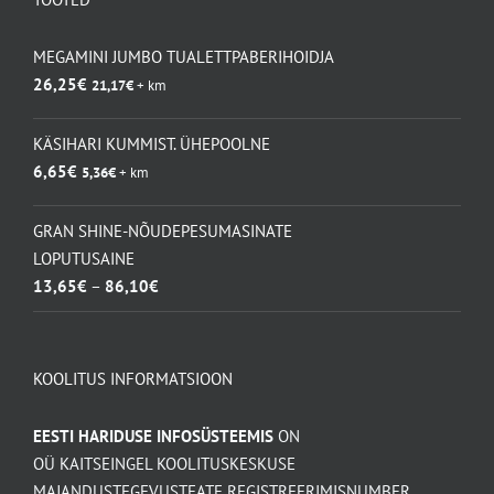
MEGAMINI JUMBO TUALETTPABERIHOIDJA
26,25
€
21,17
€
+ km
KÄSIHARI KUMMIST. ÜHEPOOLNE
6,65
€
5,36
€
+ km
GRAN SHINE-NÕUDEPESUMASINATE
LOPUTUSAINE
Hinnavahemik:
13,65
€
–
86,10
€
13,65€
kuni
86,10€
KOOLITUS INFORMATSIOON
EESTI HARIDUSE INFOSÜSTEEMIS
ON
OÜ KAITSEINGEL KOOLITUSKESKUSE
MAJANDUSTEGEVUSTEATE REGISTREERIMISNUMBER