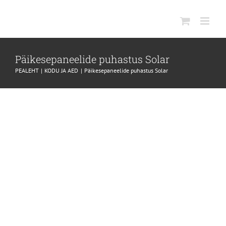
SKIP
TO
CONTENT
Päikesepaneelide puhastus Solar
PEALEHT
KODU JA AED
Päikesepaneelide puhastus Solar