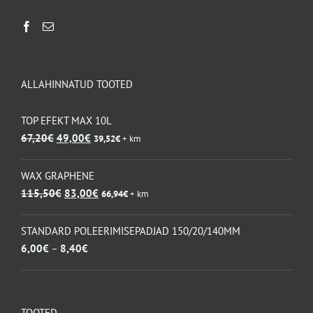
ALLAHINNATUD TOOTED
TOP EFEKT MAX 10L
Algne
Praegune
67,20
€
49,00
€
39,52
€
+ km
hind
hind
oli:
on:
WAX GRAPHENE
67,20€.
49,00€.
Algne
Praegune
115,50
€
83,00
€
66,94
€
+ km
hind
hind
oli:
on:
STANDARD POLEERIMISEPADJAD 150/20/140MM
115,50€.
83,00€.
Hinnavahemik:
6,00
€
–
8,40
€
6,00€
kuni
8,40€
TOOTED