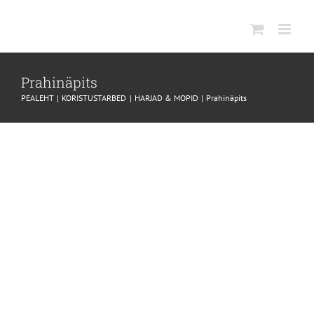
SKIP
TO
CONTENT
Prahinäpits
PEALEHT
KORISTUSTARBED
HARJAD & MOPID
Prahinäpits