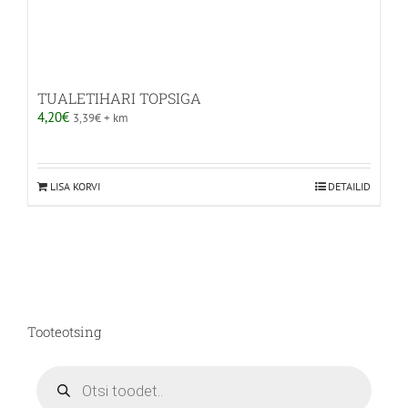
TUALETIHARI TOPSIGA
4,20
€
3,39
€
+ km
LISA KORVI
DETAILID
Tooteotsing
Products
search