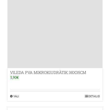
VILEDA PVA MIKROKIUDRÄTIK 38X35CM
3,90
€
VALI
Sellel
DETAILID
tootel
on