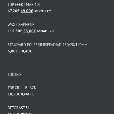
TOP EFEKT MAX 10L
Algne
Praegune
67,20
€
49,00
€
39,52
€
+ km
hind
hind
oli:
on:
WAX GRAPHENE
67,20€.
49,00€.
Algne
Praegune
115,50
€
83,00
€
66,94
€
+ km
hind
hind
oli:
on:
STANDARD POLEERIMISEPADJAD 150/20/140MM
115,50€.
83,00€.
Hinnavahemik:
6,00
€
–
8,40
€
6,00€
kuni
8,40€
TOOTED
TOP GRILL BLACK
10,50
€
8,47
€
+ km
BETORAST 5L