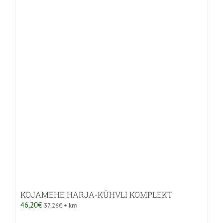
mitu
varianti.
Valikuid
saab
teha
tootelehel.
KOJAMEHE HARJA-KÜHVLI KOMPLEKT
46,20
€
37,26
€
+ km