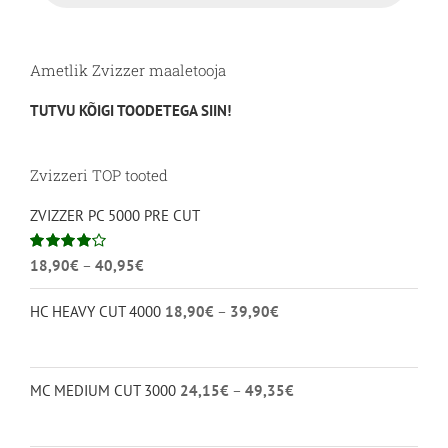
Ametlik Zvizzer maaletooja
TUTVU KÕIGI TOODETEGA SIIN!
Zvizzeri TOP tooted
ZVIZZER PC 5000 PRE CUT
Hinnavahemik:
Hinnanguga
18,90
€
–
40,95
€
4.00
/ 5
18,90€
Hinnavahemik:
HC HEAVY CUT 4000
18,90
€
–
39,90
€
kuni
18,90€
40,95€
kuni
39,90€
Hinnavahemik:
MC MEDIUM CUT 3000
24,15
€
–
49,35
€
24,15€
kuni