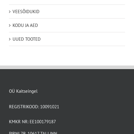
VEESÕIDUKID
KODU JA AED
UUED TOOTED
OÜ Kaitseingel
REGISTRIKOOD: 10091021
KMKR NR: EE100179187
PIRNI 7B, 10617 TALLINN