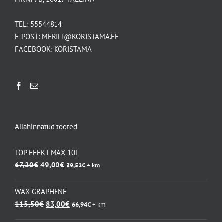
TEL:
55544814
E-POST:
MERILI@KORISTAMA.EE
FACEBOOK:
KORISTAMA
Allahinnatud tooted
TOP EFEKT MAX 10L
Algne
Praegune
67,20
€
49,00
€
39,52
€
+ km
hind
hind
oli:
on:
WAX GRAPHENE
67,20€.
49,00€.
Algne
Praegune
115,50
€
83,00
€
66,94
€
+ km
hind
hind