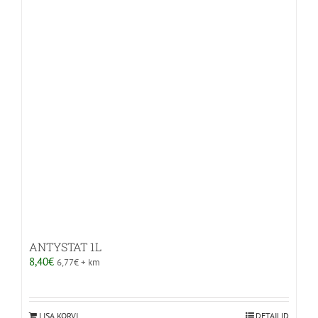
varianti.
Valikuid
saab
teha
tootelehel.
ANTYSTAT 1L
8,40
€
6,77
€
+ km
LISA KORVI
DETAILID