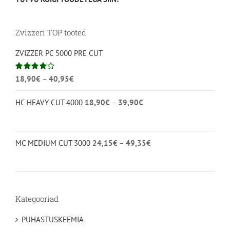
Zvizzeri TOP tooted
ZVIZZER PC 5000 PRE CUT
Hinnavahemik:
Hinnanguga
18,90
€
–
40,95
€
4.00
/ 5
18,90€
Hinnavahemik:
HC HEAVY CUT 4000
18,90
€
–
39,90
€
kuni
18,90€
40,95€
kuni
39,90€
Hinnavahemik:
MC MEDIUM CUT 3000
24,15
€
–
49,35
€
24,15€
kuni
49,35€
Kategooriad
PUHASTUSKEEMIA