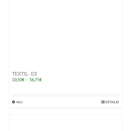
TEXTIL- EX
Hinnavahemik:
10,50
€
–
36,75
€
10,50€
kuni
36,75€
VALI
Sellel
DETAILID
tootel
on
mitu