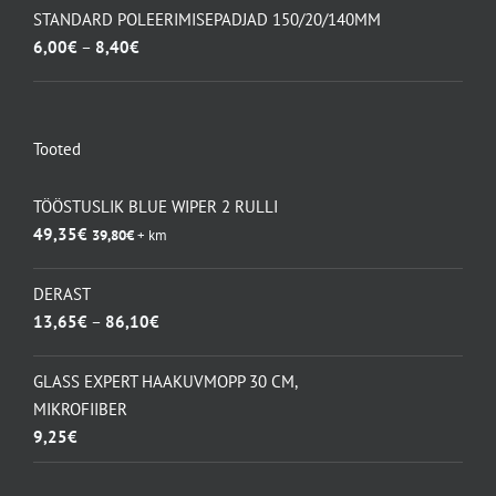
oli:
on:
STANDARD POLEERIMISEPADJAD 150/20/140MM
115,50€.
83,00€.
Hinnavahemik:
6,00
€
–
8,40
€
6,00€
kuni
8,40€
Tooted
TÖÖSTUSLIK BLUE WIPER 2 RULLI
49,35
€
39,80
€
+ km
DERAST
Hinnavahemik:
13,65
€
–
86,10
€
13,65€
kuni
GLASS EXPERT HAAKUVMOPP 30 CM,
86,10€
MIKROFIIBER
9,25
€