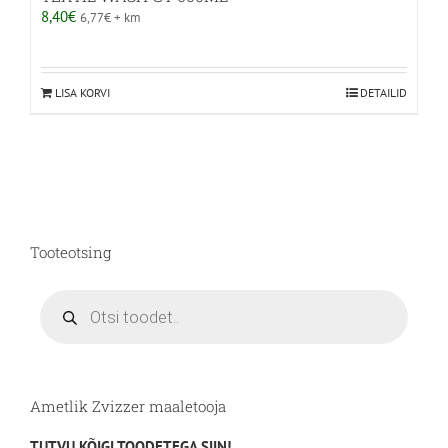
8,40
€
6,77
€
+ km
LISA KORVI
DETAILID
Tooteotsing
Products
search
Ametlik Zvizzer maaletooja
TUTVU KÕIGI TOODETEGA SIIN!