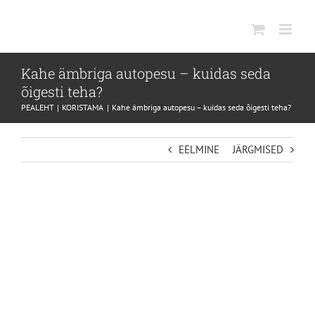
SKIP
TO
CONTENT
Kahe ämbriga autopesu – kuidas seda
õigesti teha?
PEALEHT
KORISTAMA
Kahe ämbriga autopesu – kuidas seda õigesti teha?
EELMINE
JÄRGMISED
VIEW
LARGER
IMAGE