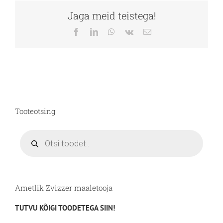
Jaga meid teistega!
Facebook
LinkedIn
WhatsApp
Vk
Email
Tooteotsing
Products
search
Ametlik Zvizzer maaletooja
TUTVU KÕIGI TOODETEGA SIIN!