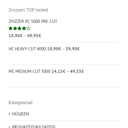
Zvizzeri TOP tooted
ZVIZZER PC 5000 PRE CUT
Hinnavahemik:
Hinnanguga
18,90
€
–
40,95
€
4.00
/ 5
18,90€
Hinnavahemik:
HC HEAVY CUT 4000
18,90
€
–
39,90
€
kuni
18,90€
40,95€
kuni
39,90€
Hinnavahemik:
MC MEDIUM CUT 3000
24,15
€
–
49,35
€
24,15€
kuni
49,35€
Kategooriad
HÜGIEEN
PRÜGIKOTID/KILEKOTID