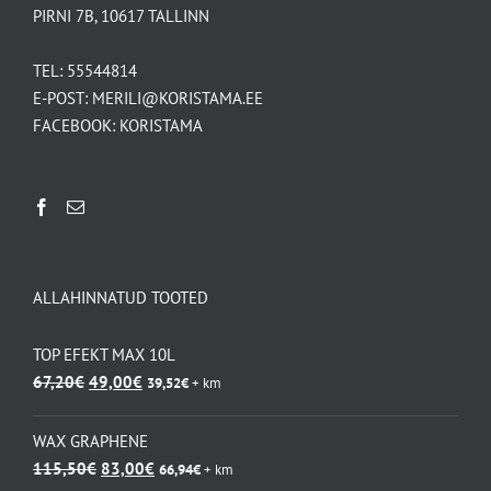
PIRNI 7B, 10617 TALLINN
TEL:
55544814
E-POST:
MERILI@KORISTAMA.EE
FACEBOOK:
KORISTAMA
ALLAHINNATUD TOOTED
TOP EFEKT MAX 10L
Algne
Praegune
67,20
€
49,00
€
39,52
€
+ km
hind
hind
oli:
on:
WAX GRAPHENE
67,20€.
49,00€.
Algne
Praegune
115,50
€
83,00
€
66,94
€
+ km