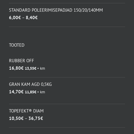
hind
hind
oli:
on:
STANDARD POLEERIMISEPADJAD 150/20/140MM
115,50€.
83,00€.
Hinnavahemik:
6,00
€
–
8,40
€
6,00€
kuni
8,40€
TOOTED
RUBBER OFF
16,80
€
13,55
€
+ km
GRAN KAM AGD 0,5KG
14,70
€
11,85
€
+ km
TOPEFEKT® DIAM
Hinnavahemik:
10,50
€
–
36,75
€
10,50€
kuni