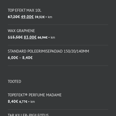
TOP EFEKT MAX 10L
Algne
Praegune
67,20
€
49,00
€
39,52
€
+ km
hind
hind
oli:
on:
WAX GRAPHENE
67,20€.
49,00€.
Algne
Praegune
115,50
€
83,00
€
66,94
€
+ km
hind
hind
oli:
on:
STANDARD POLEERIMISEPADJAD 150/20/140MM
115,50€.
83,00€.
Hinnavahemik:
6,00
€
–
8,40
€
6,00€
kuni
8,40€
TOOTED
TOPEFEKT® PERFUME MADAME
8,40
€
6,77
€
+ km
TAR KILLER- PIGILEOTUS