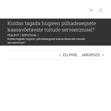
SKIP
TO
CONTENT
Kuidas tagada hügieen pühadeaegsete
kaasavõetavate toitude serveerimisel?
PEALEHT
KORISTAMA
Kuidas tagada hügieen pühadeaegsete kaasavõetavate toitude
serveerimisel?
EELMINE
JÄRGMISED
VIEW
LARGER
IMAGE