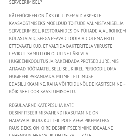
SERVEERIMISEL?
KÄTEHÜGIEEN ON ÜKS OLULISEMAID ASPEKTE
KAASAOSTMISEKS MÕELDUD TOITUDE VALMISTAMISEL JA
SERVEERIMISEL. RESTORANIDES ON PÜHADE AJAL ROHKEM
KÜLASTAJAID, SEEGA PEAVAD TÖÖTAJAD OLEMA ERITI
ETTEVAATLIKUD, ET VÄLTIDA BAKTERITE JA VIIRUSTE
LEVIKUT. SAMUTI ON OLULINE LÄBI VIIA
HÜGIEENIKOOLITUS JA RAKENDADA PROTSEDUURE, MIS
AITAVAD TÖÖTAJATEL SELLISEL KIIREL PERIOODIL OMA
HÜGIEENI PARANDADA. MITME TELLIMUSE
EDASILÜKKAMINE, RAHA VÕI TOIDUNÕUDE KÄSITSEMINE –
KÕIK SEE LOOB SAASTUMISOHTU.
REGULAARNE KÄTEPESU JA KÄTE
DESINFITSEERIMISVAHENDI KASUTAMINE ON
HÄDAVAJALIKUD. KUI TEIL POLE AEGA PIKEMATEKS
PAUSIDEKS, ON KIIRE DESINFITSEERIMINE IDEAALNE
LAHENDUS. HEA VALIK ON DE-ZAL – KÄTE