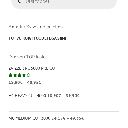
Ametlik Zvizzer maaletooja
TUTVU KÕIGI TOODETEGA SIIN!
Zvizzeri TOP tooted
ZVIZZER PC 5000 PRE CUT
Hinnavahemik:
Hinnanguga
18,90
€
–
40,95
€
4.00
/ 5
18,90€
Hinnavahemik:
HC HEAVY CUT 4000
18,90
€
–
39,90
€
kuni
18,90€
40,95€
kuni
39,90€
Hinnavahemik:
MC MEDIUM CUT 3000
24,15
€
–
49,35
€
24,15€