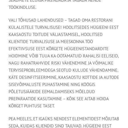
SEADMETE ELUIGA PIKENDADA JA TAGADA NENDE
TÖÖKINDLUSE.
VALI TÕHUSAD LAHENDUSED – TAGAD OMA RESTORANI
KÜLALISTELE TURVALISUSE! HOOLITSEDES HÜGIEENI EEST
KAASAOSTU TOITUDE VÄLJASTAMISEL, HOOLITSED
KLIENTIDE TURVALISUSE JA MEESKONNA TÖÖ
EFEKTIIVSUSE EEST. KÕRGETE HÜGIEENISTANDARDITE
HOIDMINE VÕIB TUUA KA OOTAMATUID RAHALISI EELISEID,
NAGU RAHATRAHVIDE RISKI VÄHENEMINE JA VÕIMALIKE
TERVISEPROBLEEMIDEGA SEOTUD KULUDE VÄHENDAMINE.
KÄTE DESINFITSEERIMINE, KAASAOSTU KOTTIDE JA AUTODE
SISEVÕIMALUSTE PUHASTAMINE NING KÖÖGIS
PÕLETUSJÄÄKIDE EEMALDAMISEKS MÕELDUD
PREPARAATIDE KASUTAMINE – KÕIK SEE AITAB HOIDA
KÕRGET PUHTUSE TASET.
PEA MEELES, ET IGAÜKS NENDEST ELEMENTIDEST MÕJUTAB
SEDA, KUIDAS KLIENDID SIND TAJUVAD. HÜGIEENI EEST