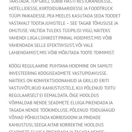
TAASTADA. TOP GRILL SOBIB HÄSTI RESTORANIDESSE,
HOTELLIDESSE, KIIRTOIDUBAARIDESSE JA FOODTRUCK
TÜÜPI PAIKADESSE. PEA MEELES KASUTADA SEDA TOODET
VASTAVALT TOOTJA JUHISTELE – SEE TAGAB TÕHUSUSE JA
OHUTUSE. VÄLTIDA TULEKS TÜÜPILISI VIGU, NÄITEKS
VAHENDI LIIGA LÜHIKEST PINNAL HOIDMIST, MIS VÕIB
VÄHENDADA SELLE EFEKTIIVSUST, VÕI VALE
LAHJENDAMIST, MIS VÕIB MÕJUTADA TOOTE TOIMIMIST.
KÖÖGI REGULAARNE PUHTANA HOIDMINE ON SAMUTI
INVESTEERING KÖÖGISEADMETE VASTUPIDAVUSSE.
NÄITEKS ON KONVEKTSIOONAHJUD JA GRILLID ERITI
VASTUVÕTLIKUD KAHJUSTUSTELE, KUI PÕLENUD TOITU
REGULAARSELT EI EEMALDATA. ÕIGE HOOLDUS
VÕIMALDAB NENDE SEADMETE ELUIGA PIKENDADA JA
TAGADA NENDE TÖÖKINDLUSE. PÕLENUD TOIDUJÄÄGID
VÕIVAD PÕHJUSTADA KORROSIOONI JA PINDADE
KAHJUSTUSI, SEEGA AITAB KORREKTNE HOOLDUS