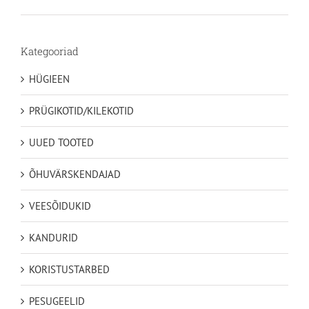
kuni
49,35€
Kategooriad
HÜGIEEN
PRÜGIKOTID/KILEKOTID
UUED TOOTED
ÕHUVÄRSKENDAJAD
VEESÕIDUKID
KANDURID
KORISTUSTARBED
PESUGEELID