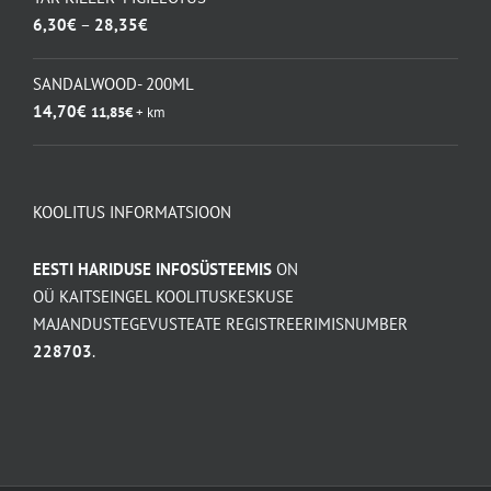
Hinnavahemik:
6,30
€
–
28,35
€
6,30€
kuni
SANDALWOOD- 200ML
28,35€
14,70
€
11,85
€
+ km
KOOLITUS INFORMATSIOON
EESTI HARIDUSE INFOSÜSTEEMIS
ON
OÜ KAITSEINGEL KOOLITUSKESKUSE
MAJANDUSTEGEVUSTEATE REGISTREERIMISNUMBER
228703
.