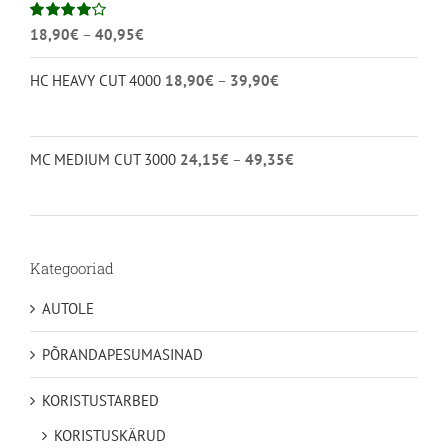
Hinnavahemik:
Hinnanguga
18,90
€
–
40,95
€
4.00
/ 5
18,90€
Hinnavahemik:
HC HEAVY CUT 4000
18,90
€
–
39,90
€
kuni
18,90€
40,95€
kuni
39,90€
Hinnavahemik:
MC MEDIUM CUT 3000
24,15
€
–
49,35
€
24,15€
kuni
49,35€
Kategooriad
AUTOLE
PÕRANDAPESUMASINAD
KORISTUSTARBED
KORISTUSKÄRUD