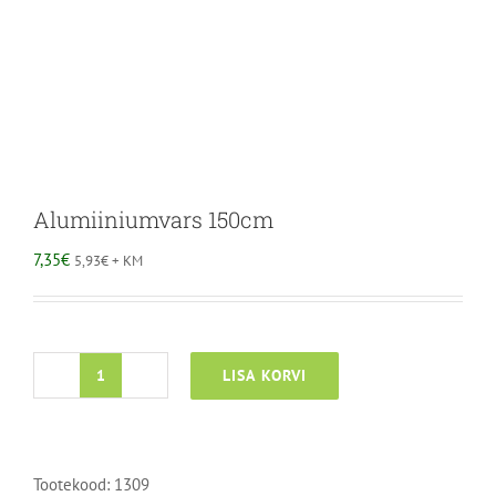
Alumiiniumvars 150cm
7,35
€
5,93
€
+ KM
LISA KORVI
Alumiiniumvars
150cm
kogus
Tootekood:
1309