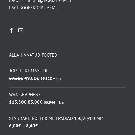
E-POST:
MERILI@KORISTAMA.EE
FACEBOOK:
KORISTAMA
ALLAHINNATUD TOOTED
TOP EFEKT MAX 10L
Algne
Praegune
67,20
€
49,00
€
39,52
€
+ km
hind
hind
oli:
on:
WAX GRAPHENE
67,20€.
49,00€.
Algne
Praegune
115,50
€
83,00
€
66,94
€
+ km
hind
hind
oli:
on:
STANDARD POLEERIMISEPADJAD 150/20/140MM
115,50€.
83,00€.
Hinnavahemik:
6,00
€
–
8,40
€
6,00€