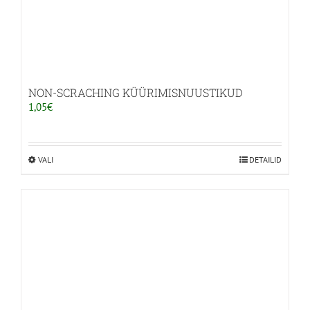
NON-SCRACHING KÜÜRIMISNUUSTIKUD
1,05
€
VALI
Sellel
DETAILID
tootel
on
mitu
varianti.
Valikuid
saab
teha
tootelehel.