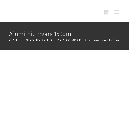
SKIP
TO
CONTENT
Alumiiniumvars 150cm
PEALEHT
KORISTUSTARBED
HARJAD & MOPID
Alumiiniumvars 150cm