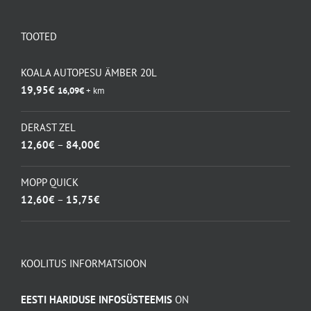
kuni
8,40€
TOOTED
KOALA AUTOPESU ÄMBER 20L
19,95
€
16,09
€
+ km
DERAST ZEL
Hinnavahemik:
12,60
€
–
84,00
€
12,60€
kuni
MOPP QUICK
84,00€
Hinnavahemik:
12,60
€
–
15,75
€
12,60€
kuni
15,75€
KOOLITUS INFORMATSIOON
EESTI HARIDUSE INFOSÜSTEEMIS
ON