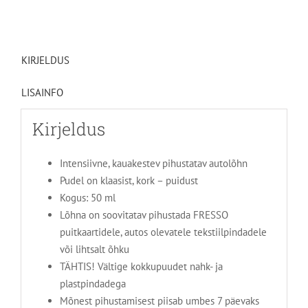
KIRJELDUS
LISAINFO
Kirjeldus
Intensiivne, kauakestev pihustatav autolõhn
Pudel on klaasist, kork – puidust
Kogus: 50 ml
Lõhna on soovitatav pihustada FRESSO
puitkaartidele, autos olevatele tekstiilpindadele
või lihtsalt õhku
TÄHTIS! Vältige kokkupuudet nahk- ja
plastpindadega
Mõnest pihustamisest piisab umbes 7 päevaks