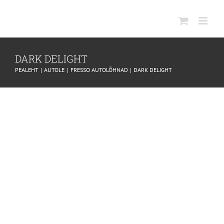
SKIP
TO
CONTENT
DARK DELIGHT
PEALEHT
AUTOLE
FRESSO AUTOLÕHNAD
DARK DELIGHT