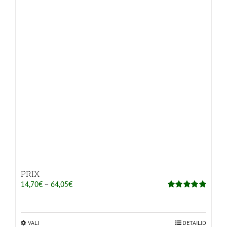
PRIX
Hinnavahemik:
14,70
€
–
64,05
€
14,70€
Hinnanguga
5.00
/ 5
kuni
64,05€
VALI
Sellel
DETAILID