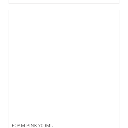
tootel
on
mitu
varianti.
Valikuid
saab
teha
tootelehel.
FOAM PINK 700ML