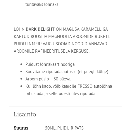
tuntavaks lõhnaks
LÕHN
DARK DELIGHT
ON MAGUSA KARAMELLIGA
KAETUD ROOSI JA MAGNOOLIA AROOMIDE BUKETT.
PUIDU JA MEREVAIGU SOOJAD NOODID ANNAVAD
AROOMILE RAFINEERITUSE JA KERGUSE.
Puidust lõhnakaart nööriga
Soovitame riputada autosse (nt peegli külge)
Aroom püsib ~ 30 päeva.
Kui lõhn kaob, võib kaardile FRESSO autolõhna
pihustada ja selle uuesti üles riputada
Lisainfo
Suurus
50ML, PUIDU RIPATS