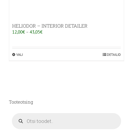
HELIODOR – INTERIOR DETAILER
Hinnavahemik:
12,00
€
–
43,05
€
12,00€
kuni
43,05€
VALI
Sellel
DETAILID
tootel
on
mitu
varianti.
Valikuid
saab
Tooteotsing
teha
tootelehel.
Products
search