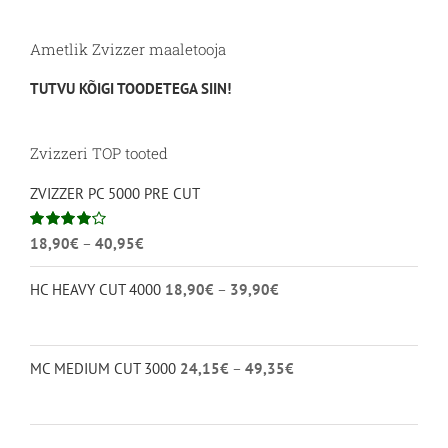
Ametlik Zvizzer maaletooja
TUTVU KÕIGI TOODETEGA SIIN!
Zvizzeri TOP tooted
ZVIZZER PC 5000 PRE CUT
Hinnavahemik:
Hinnanguga
18,90
€
–
40,95
€
4.00
/ 5
18,90€
Hinnavahemik:
HC HEAVY CUT 4000
18,90
€
–
39,90
€
kuni
18,90€
40,95€
kuni
39,90€
Hinnavahemik:
MC MEDIUM CUT 3000
24,15
€
–
49,35
€
24,15€
kuni
49,35€