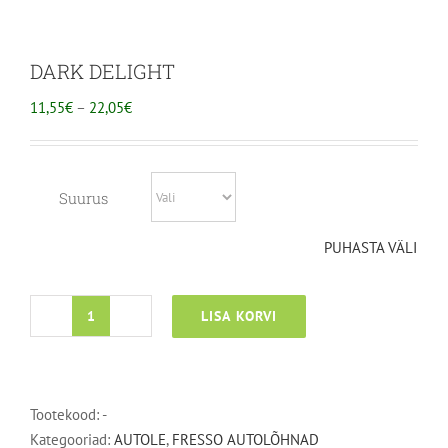
DARK DELIGHT
HINNAVAHEMIK:
11,55
€
–
22,05
€
11,55€
KUNI
22,05€
Suurus
PUHASTA VÄLI
LISA KORVI
DARK
DELIGHT
kogus
Tootekood:
-
Kategooriad:
AUTOLE
,
FRESSO AUTOLÕHNAD