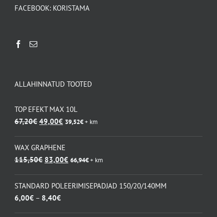
FACEBOOK:
KORISTAMA
ALLAHINNATUD TOOTED
TOP EFEKT MAX 10L
Algne
Praegune
67,20
€
49,00
€
39,52
€
+ km
hind
hind
oli:
on:
WAX GRAPHENE
67,20€.
49,00€.
Algne
Praegune
115,50
€
83,00
€
66,94
€
+ km
hind
hind
oli:
on:
STANDARD POLEERIMISEPADJAD 150/20/140MM
115,50€.
83,00€.
Hinnavahemik:
6,00
€
–
8,40
€
6,00€