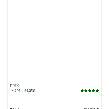
varianti.
Valikuid
saab
teha
tootelehel.
PRIX
Hinnavahemik:
14,70
€
–
64,05
€
14,70€
Hinnanguga
5.00
/ 5
kuni
64,05€