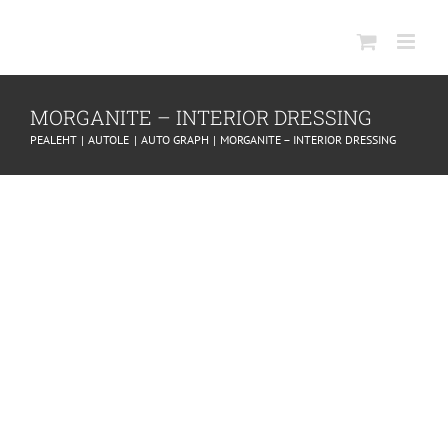
SKIP
TO
CONTENT
MORGANITE – INTERIOR DRESSING
PEALEHT
AUTOLE
AUTO GRAPH
MORGANITE – INTERIOR DRESSING