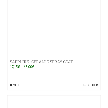
SAPPHIRE- CERAMIC SPRAY COAT
Hinnavahemik:
17,15
€
–
63,00
€
17,15€
kuni
63,00€
VALI
Sellel
DETAILID
tootel
on
mitu