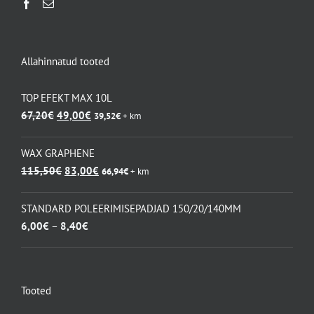
Allahinnatud tooted
TOP EFEKT MAX 10L
Algne
Praegune
67,20
€
49,00
€
39,52
€
+ km
hind
hind
oli:
on:
WAX GRAPHENE
67,20€.
49,00€.
Algne
Praegune
115,50
€
83,00
€
66,94
€
+ km
hind
hind
oli:
on:
STANDARD POLEERIMISEPADJAD 150/20/140MM
115,50€.
83,00€.
Hinnavahemik:
6,00
€
–
8,40
€
6,00€
kuni
8,40€
Tooted