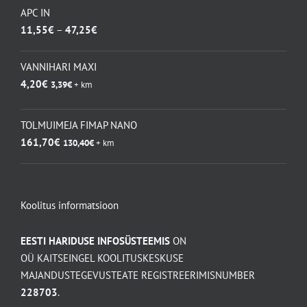
APC IN
Hinnavahemik:
11,55
€
–
47,25
€
11,55€
kuni
VANNIHARI MAXI
47,25€
4,20
€
3,39
€
+ km
TOLMUIMEJA FIMAP NANO
161,70
€
130,40
€
+ km
Koolitus informatsioon
EESTI HARIDUSE INFOSÜSTEEMIS
ON
OÜ KAITSEINGEL KOOLITUSKESKUSE
MAJANDUSTEGEVUSTEATE REGISTREERIMISNUMBER
228703
.