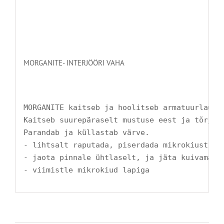
MORGANITE- INTERJÖÖRI VAHA
MORGANITE kaitseb ja hoolitseb armatuurlaua j
Kaitseb suurepäraselt mustuse eest ja tõrjub 
Parandab ja küllastab värve.

- lihtsalt raputada, piserdada mikrokiust lap
- jaota pinnale ühtlaselt, ja jäta kuivama

- viimistle mikrokiud lapiga