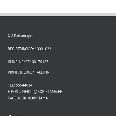
OÜ Kaitseingel
REGISTRIKOOD: 10091021
KMKR NR: EE100179187
PIRNI 7B, 10617 TALLINN
TEL:
55544814
E-POST:
MERILI@KORISTAMA.EE
FACEBOOK:
KORISTAMA