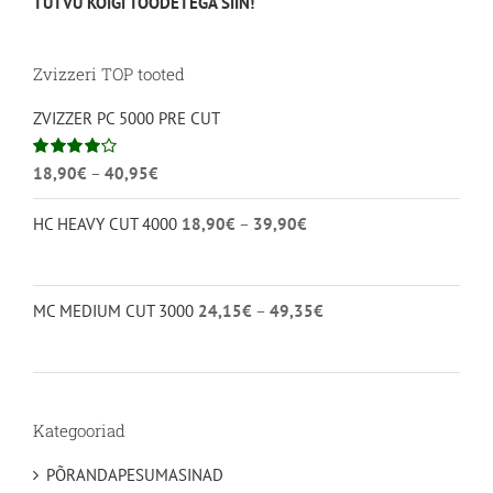
TUTVU KÕIGI TOODETEGA SIIN!
Zvizzeri TOP tooted
ZVIZZER PC 5000 PRE CUT
Hinnavahemik:
Hinnanguga
18,90
€
–
40,95
€
4.00
/ 5
18,90€
Hinnavahemik:
HC HEAVY CUT 4000
18,90
€
–
39,90
€
kuni
18,90€
40,95€
kuni
39,90€
Hinnavahemik:
MC MEDIUM CUT 3000
24,15
€
–
49,35
€
24,15€
kuni
49,35€
Kategooriad
PÕRANDAPESUMASINAD