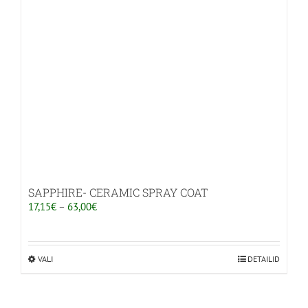
SAPPHIRE- CERAMIC SPRAY COAT
Hinnavahemik:
17,15
€
–
63,00
€
17,15€
kuni
63,00€
VALI
Sellel
DETAILID
tootel
on