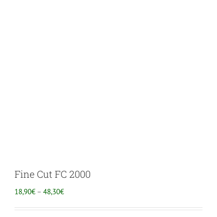
Fine Cut FC 2000
HINNAVAHEMIK:
18,90
€
–
48,30
€
18,90€
KUNI