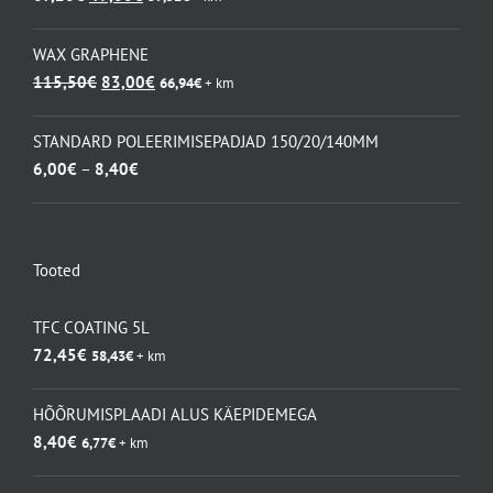
hind
hind
oli:
on:
WAX GRAPHENE
67,20€.
49,00€.
Algne
Praegune
115,50
€
83,00
€
66,94
€
+ km
hind
hind
oli:
on:
STANDARD POLEERIMISEPADJAD 150/20/140MM
115,50€.
83,00€.
Hinnavahemik:
6,00
€
–
8,40
€
6,00€
kuni
8,40€
Tooted
TFC COATING 5L
72,45
€
58,43
€
+ km
HÕÕRUMISPLAADI ALUS KÄEPIDEMEGA
8,40
€
6,77
€
+ km