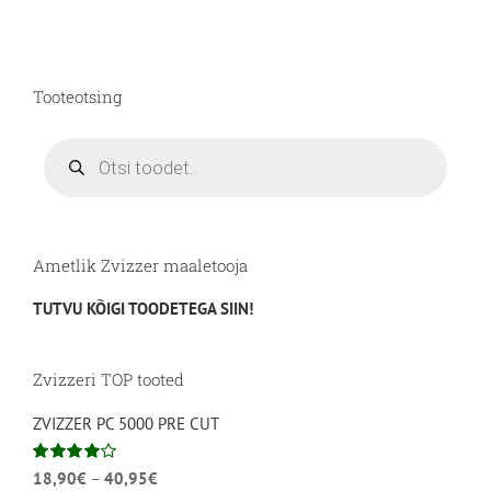
mitu
varianti.
Valikuid
saab
Tooteotsing
teha
tootelehel.
Products
search
Ametlik Zvizzer maaletooja
TUTVU KÕIGI TOODETEGA SIIN!
Zvizzeri TOP tooted
ZVIZZER PC 5000 PRE CUT
Hinnavahemik:
Hinnanguga
18,90
€
–
40,95
€