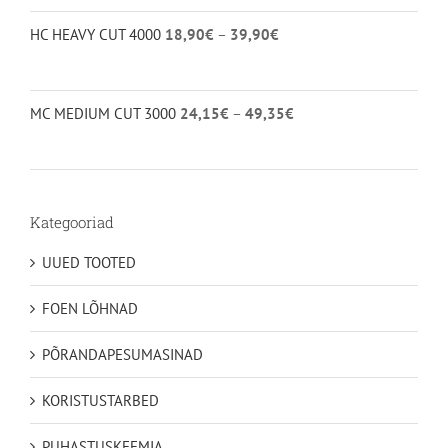
4.00
/ 5
18,90€
Hinnavahemik:
HC HEAVY CUT 4000
18,90
€
–
39,90
€
kuni
18,90€
40,95€
kuni
39,90€
Hinnavahemik:
MC MEDIUM CUT 3000
24,15
€
–
49,35
€
24,15€
kuni
49,35€
Kategooriad
UUED TOOTED
FOEN LÕHNAD
PÕRANDAPESUMASINAD
KORISTUSTARBED
PUHASTUSKEEMIA