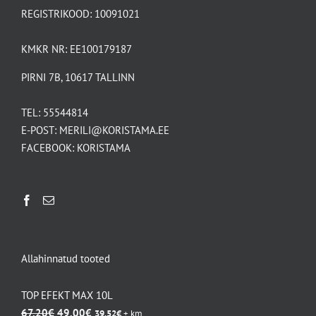
REGISTRIKOOD: 10091021
KMKR NR: EE100179187
PIRNI 7B, 10617 TALLINN
TEL:
55544814
E-POST:
MERILI@KORISTAMA.EE
FACEBOOK:
KORISTAMA
Allahinnatud tooted
TOP EFEKT MAX 10L
Algne
Praegune
67,20
€
49,00
€
39,52
€
+ km