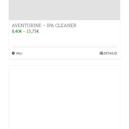
AVENTURINE – IPA CLEANER
Hinnavahemik:
8,40
€
–
15,75
€
8,40€
kuni
15,75€
VALI
Sellel
DETAILID
tootel
on
mitu
varianti.
Valikuid
saab
teha
tootelehel.