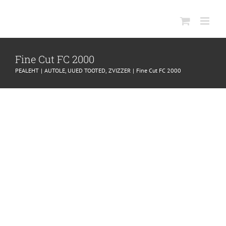
SKIP
TO
CONTENT
Fine Cut FC 2000
PEALEHT
AUTOLE
UUED TOOTED
ZVIZZER
Fine Cut FC 2000