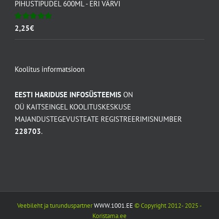
PIHUSTIPUDEL 600ML - ERI VÄRVI
Hinnanguga
2,25
€
5.00
/ 5
Koolitus informatsioon
EESTI HARIDUSE INFOSÜSTEEMIS
ON
OÜ KAITSEINGEL KOOLITUSKESKUSE
MAJANDUSTEGEVUSTEATE REGISTREERIMISNUMBER
228703
.
Veebileht ja turunduspartner
WWW.1001.EE
© Copyright 2012- 2025 -
Koristama.ee