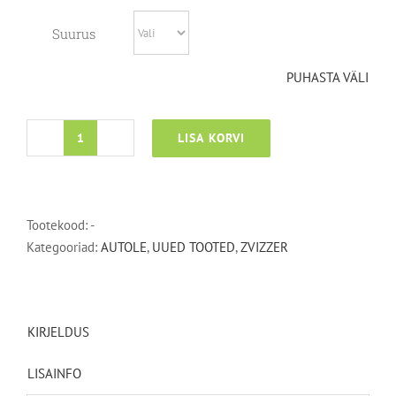
48,30€
Suurus
PUHASTA VÄLI
LISA KORVI
Fine
Cut
FC
2000
Tootekood:
-
kogus
Kategooriad:
AUTOLE
,
UUED TOOTED
,
ZVIZZER
KIRJELDUS
LISAINFO