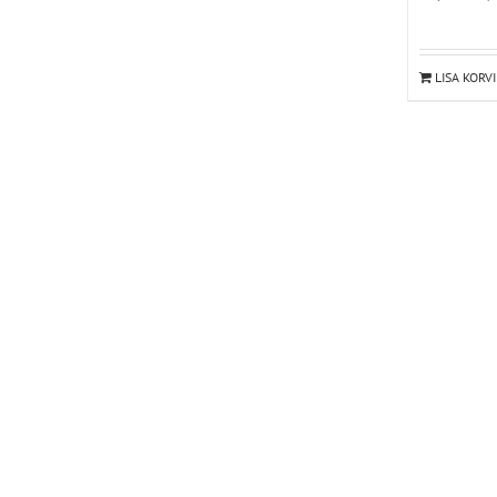
mitu
varianti.
Valikuid
LISA KORVI
saab
teha
tootelehel.