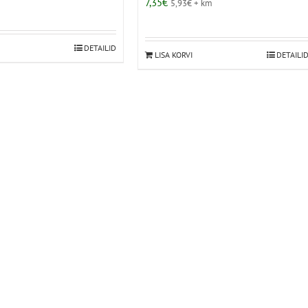
7,35
€
5,93
€
+ km
DETAILID
LISA KORVI
DETAILI