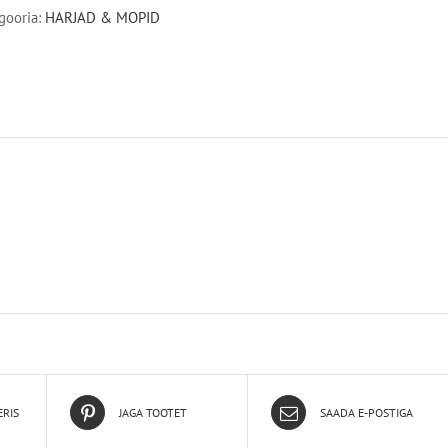
gooria:
HARJAD & MOPID
ERIS
JAGA TOOTET
SAADA E-POSTIGA