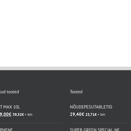
tud tooted
Tooted
KT MAX 10L
NÕUDEPESUTABLETID
lgne
Praegune
9,00
€
29,40
€
39,52
€
+ km
23,71
€
+ km
ind
hind
i:
on:
APHENE
SUPER GREEN SPECJAL NF