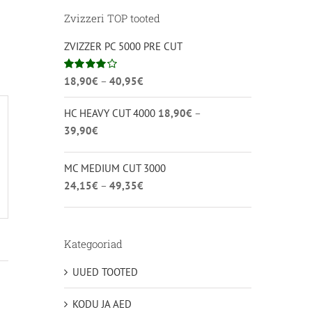
Zvizzeri TOP tooted
ZVIZZER PC 5000 PRE CUT
Hinnavahemik:
Hinnanguga
18,90
€
–
40,95
€
4.00
/ 5
18,90€
HC HEAVY CUT 4000
18,90
€
–
kuni
Hinnavahemik:
39,90
€
40,95€
18,90€
kuni
MC MEDIUM CUT 3000
39,90€
Hinnavahemik:
24,15
€
–
49,35
€
24,15€
kuni
49,35€
Kategooriad
UUED TOOTED
KODU JA AED