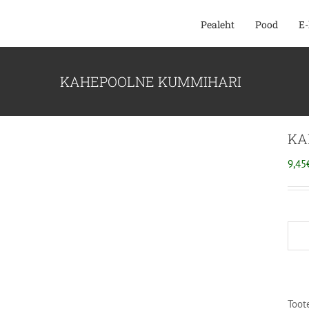
SKIP
Pealeht
Pood
E-
TO
CONTENT
KAHEPOOLNE KUMMIHARI
KA
9,45
Toot