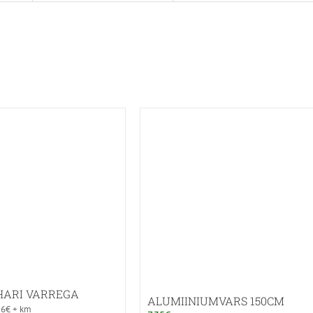
HARI VARREGA
ALUMIINIUMVARS 150CM
16
€
+ km