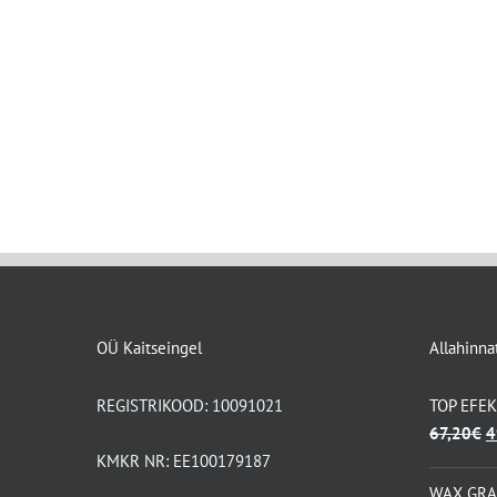
OÜ Kaitseingel
Allahinna
REGISTRIKOOD: 10091021
TOP EFE
A
67,20
€
4
h
KMKR NR: EE100179187
ol
WAX GR