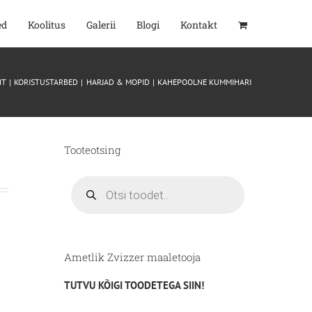
ed
Koolitus
Galerii
Blogi
Kontakt
HT
KORISTUSTARBED
HARJAD & MOPID
KAHEPOOLNE KUMMIHARI
Tooteotsing
Products
search
Ametlik Zvizzer maaletooja
TUTVU KÕIGI TOODETEGA SIIN!