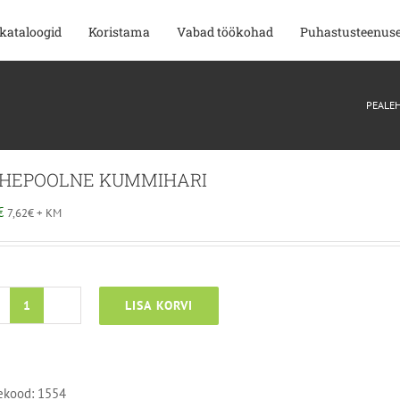
kataloogid
Koristama
Vabad töökohad
Puhastusteenus
PEALE
HEPOOLNE KUMMIHARI
€
7,62
€
+ KM
LISA KORVI
KAHEPOOLNE
KUMMIHARI
kogus
ekood:
1554