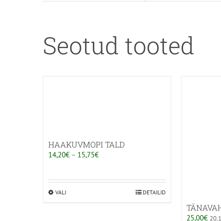
Seotud tooted
HAAKUVMOPI TALD
Hinnavahemik:
14,20
€
–
15,75
€
14,20€
kuni
15,75€
VALI
Sellel
DETAILID
tootel
TÄNAVA
25,00
€
on
20,