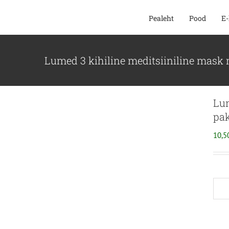
SKIP
Pealeht
Pood
E-
TO
CONTENT
Lumed 3 kihiline meditsiiniline mask 
Lum
pak
10,5