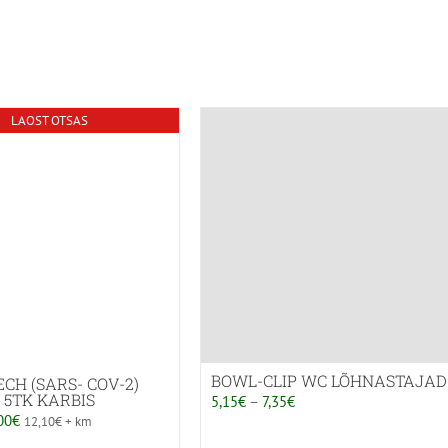
LAOST OTSAS
BOWL-CLIP WC LÕHNASTAJAD
CH (SARS- COV-2)
 5TK KARBIS
Hinnavahemik:
5,15
€
–
7,35
€
ne
Praegune
00
€
12,10
€
+ km
5,15€
d
hind