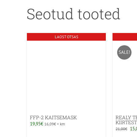
Seotud tooted
LAOST OTSAS
SALE!
FFP-2 KAITSEMASK
REALY TE
KIIRTEST
19,95
€
16,09
€
+ km
Alg
15,
21,00
€
hin