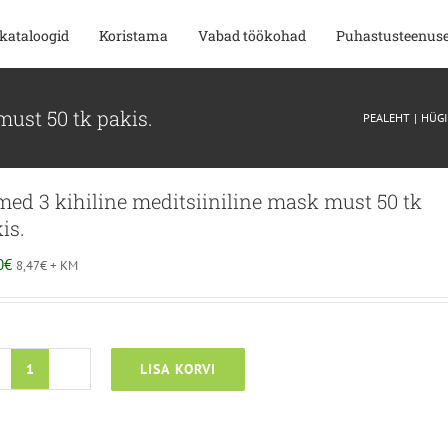
kataloogid
Koristama
Vabad töökohad
Puhastusteenus
must 50 tk pakis.
PEALEHT
HÜGI
ed 3 kihiline meditsiiniline mask must 50 tk
is.
0
€
8,47
€
+ KM
LISA KORVI
Lumed
3
kihiline