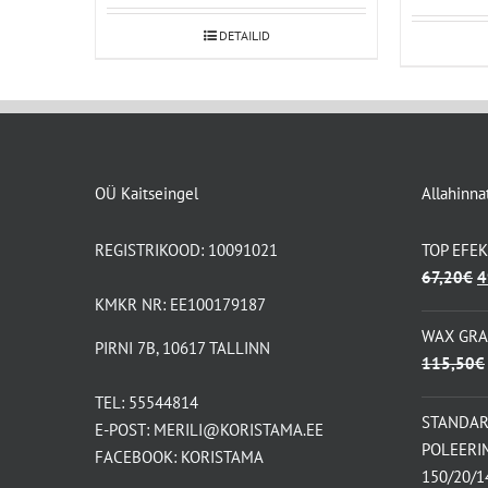
oli:
DETAILID
21,
OÜ Kaitseingel
Allahinna
REGISTRIKOOD: 10091021
TOP EFE
A
67,20
€
4
h
KMKR NR: EE100179187
ol
WAX GR
PIRNI 7B, 10617 TALLINN
6
115,50
€
TEL:
55544814
STANDA
E-POST:
MERILI@KORISTAMA.EE
POLEERI
FACEBOOK:
KORISTAMA
150/20/