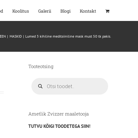
ed
Koolitus
Galerii
Blogi
Kontakt
EEN
MASKID
Lumed 3 kihiline meditsiiniline mask must 50 tk pakis.
Tooteotsing
Products
search
Ametlik Zvizzer maaletooja
TUTVU KÕIGI TOODETEGA SIIN!