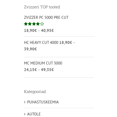
Zvizzeri TOP tooted
ZVIZZER PC 5000 PRE CUT
Hinnavahemik:
Hinnanguga
18,90
€
–
40,95
€
4.00
/ 5
18,90€
HC HEAVY CUT 4000
18,90
€
–
kuni
Hinnavahemik:
39,90
€
40,95€
18,90€
kuni
MC MEDIUM CUT 3000
39,90€
Hinnavahemik:
24,15
€
–
49,35
€
24,15€
kuni
49,35€
Kategooriad
PUHASTUSKEEMIA
AUTOLE