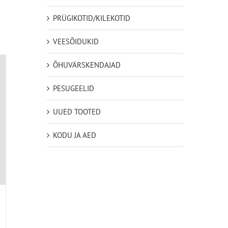
PRÜGIKOTID/KILEKOTID
VEESÕIDUKID
ÕHUVÄRSKENDAJAD
PESUGEELID
UUED TOOTED
KODU JA AED