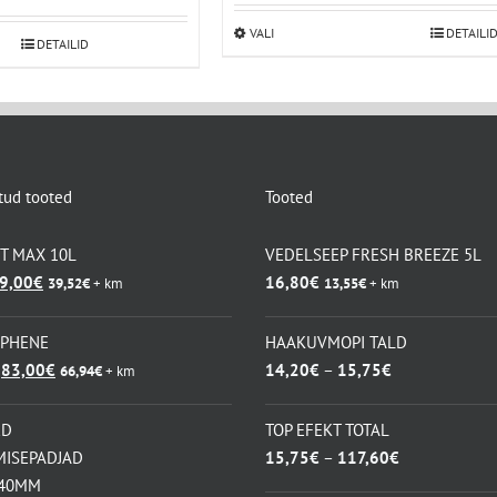
kuni
on:
7,35€
VALI
Sellel
DETAILI
DETAILID
00€.
15,00€.
tootel
on
mitu
varianti.
Valikuid
tud tooted
Tooted
saab
teha
KT MAX 10L
VEDELSEEP FRESH BREEZE 5L
tootelehel.
lgne
Praegune
9,00
€
16,80
€
39,52
€
+ km
13,55
€
+ km
ind
hind
i:
on:
APHENE
HAAKUVMOPI TALD
7,20€.
49,00€.
Algne
Praegune
Hinnavahemik:
83,00
€
14,20
€
–
15,75
€
66,94
€
+ km
hind
hind
14,20€
oli:
on:
kuni
RD
TOP EFEKT TOTAL
115,50€.
83,00€.
15,75€
Hinnavahemik
MISEPADJAD
15,75
€
–
117,60
€
15,75€
140MM