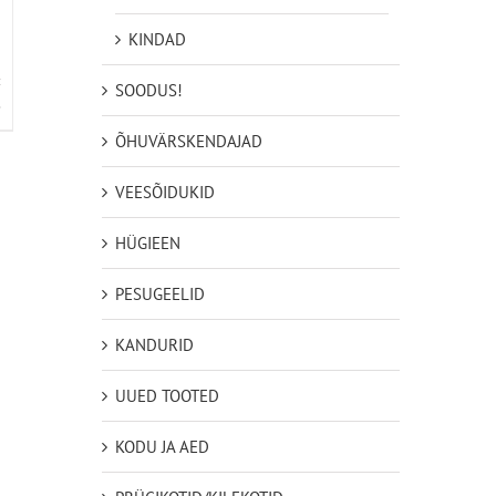
KINDAD
SOODUS!
D
ÕHUVÄRSKENDAJAD
VEESÕIDUKID
HÜGIEEN
PESUGEELID
KANDURID
UUED TOOTED
KODU JA AED