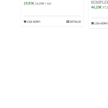
KOMPLE
19,95
€
16,09
€
+ km
46,20
€
37,
LISA KORVI
DETAILID
LISA KORVI