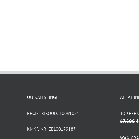
OÜ KAITSEINGEL
ALLAHIN
REGISTRIKOOD: 10091021
TOP EFE
A
67,20
€
4
h
KMKR NR: EE100179187
ol
WAX GR