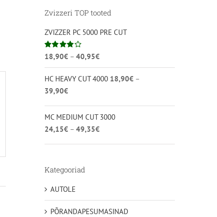
Zvizzeri TOP tooted
ZVIZZER PC 5000 PRE CUT
Hinnavahemik:
Hinnanguga
18,90
€
–
40,95
€
4.00
/ 5
18,90€
HC HEAVY CUT 4000
18,90
€
–
kuni
Hinnavahemik:
39,90
€
40,95€
18,90€
kuni
MC MEDIUM CUT 3000
39,90€
Hinnavahemik:
24,15
€
–
49,35
€
24,15€
kuni
49,35€
Kategooriad
AUTOLE
PÕRANDAPESUMASINAD