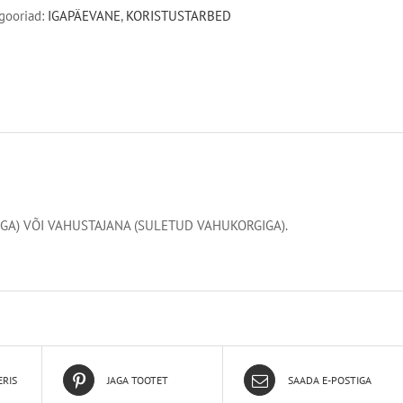
kogus
gooriad:
IGAPÄEVANE
,
KORISTUSTARBED
GA) VÕI VAHUSTAJANA (SULETUD VAHUKORGIGA).
ERIS
JAGA TOOTET
SAADA E-POSTIGA