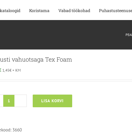
kataloogid
Koristama
Vabad töökohad
Puhastusteenus
PEA
usti vahuotsaga Tex Foam
€
1,45
€
+ KM
LISA KORVI
Pihusti
vahuotsaga
Tex
Foam
ekood:
3660