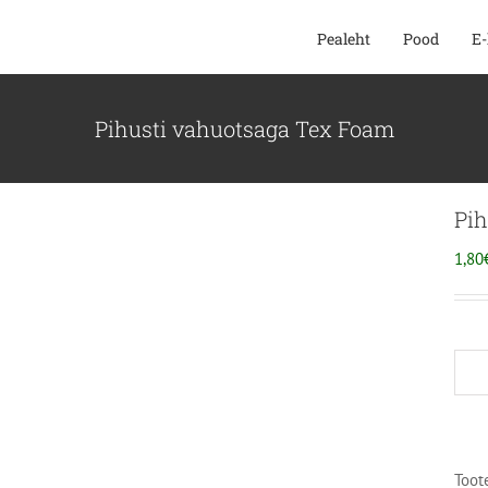
SKIP
Pealeht
Pood
E-
TO
CONTENT
Pihusti vahuotsaga Tex Foam
Pih
1,80
Toot