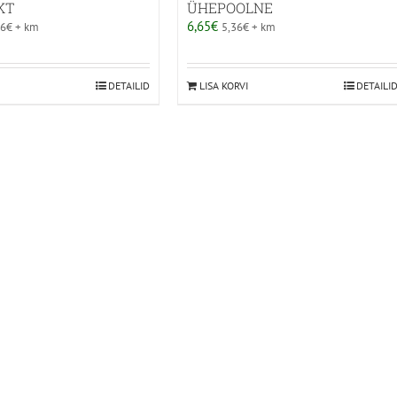
KT
ÜHEPOOLNE
6,65
€
26
€
+ km
5,36
€
+ km
DETAILID
LISA KORVI
DETAILI