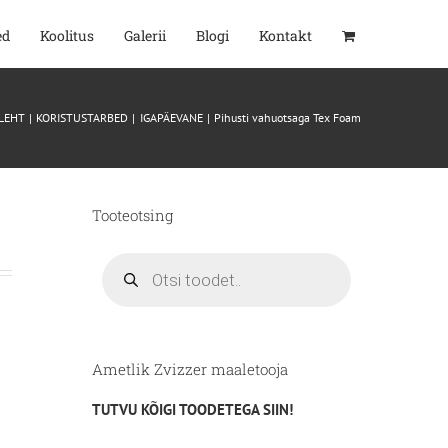
ed
Koolitus
Galerii
Blogi
Kontakt
LEHT
KORISTUSTARBED
IGAPÄEVANE
Pihusti vahuotsaga Tex Foam
Tooteotsing
Products
search
Ametlik Zvizzer maaletooja
TUTVU KÕIGI TOODETEGA SIIN!