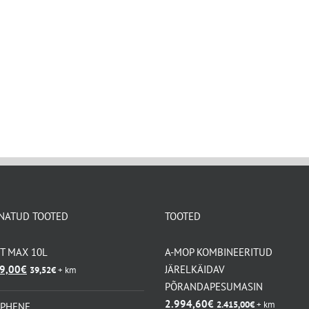
NATUD TOOTED
TOOTED
KT MAX 10L
A-MOP KOMBINEERITUD
lgne
Praegune
9,00
€
JÄRELKÄIDAV
39,52
€
+ km
ind
hind
PÕRANDAPESUMASIN
i:
on:
2.994,60
€
2.415,00
€
+ km
APHENE