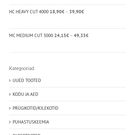
4.00
/ 5
18,90€
Hinnavahemik:
HC HEAVY CUT 4000
18,90
€
–
39,90
€
kuni
18,90€
40,95€
kuni
39,90€
Hinnavahemik:
MC MEDIUM CUT 3000
24,15
€
–
49,35
€
24,15€
kuni
49,35€
Kategooriad
UUED TOOTED
KODU JA AED
PRÜGIKOTID/KILEKOTID
PUHASTUSKEEMIA