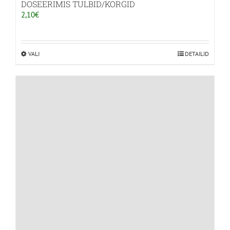
DOSEERIMIS TULBID/KORGID
2,10
€
VALI
Sellel
DETAILID
tootel
on
mitu
varianti.
Valikuid
saab
teha
tootelehel.