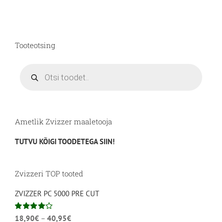
Tooteotsing
Products
search
Ametlik Zvizzer maaletooja
TUTVU KÕIGI TOODETEGA SIIN!
Zvizzeri TOP tooted
ZVIZZER PC 5000 PRE CUT
Hinnavahemik:
Hinnanguga
18,90
€
–
40,95
€