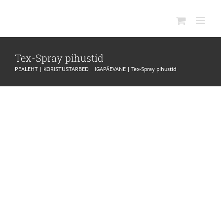
SKIP
TO
CONTENT
Tex-Spray pihustid
PEALEHT
KORISTUSTARBED
IGAPÄEVANE
Tex-Spray pihustid