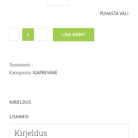
PUHASTA VÄLI
LISA KORVI
Tex-
Spray
pihustid
kogus
Tootekood:
-
Kategooria:
IGAPÄEVANE
KIRJELDUS
LISAINFO
Kirjeldus