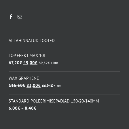
ALLAHINNATUD TOOTED
TOP EFEKT MAX 10L
Algne
Praegune
67,20
€
49,00
€
39,52
€
+ km
hind
hind
oli:
on:
WAX GRAPHENE
67,20€.
49,00€.
Algne
Praegune
115,50
€
83,00
€
66,94
€
+ km
hind
hind
oli:
on:
STANDARD POLEERIMISEPADJAD 150/20/140MM
115,50€.
83,00€.
Hinnavahemik:
6,00
€
–
8,40
€
6,00€
kuni