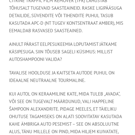
CITRINE TRAFFIC FILM REMOVER (TFR) LAHUSTAB
TÕHUSALT TUGEVAID SAASTEAINEID. RASKE LIGIPÄÄSUGA
DETAILIDE, SÜVENDITE VÕI TIHENDITE PUHUL TASUB
KASUTADA APC-D (NT TUGEV KONTSENTRAAT AMBER), MIS
EEMALDAB RASVASED SAASTEAINED.
AINULT PÄRAST EELPESUKEEMIA LOPUTAMIST JÄTKAME
KÄSIPESUGA. SIIN TÕUSEB SAGELI KÜSIMUS: MILLIST
AUTOSHAMPOONI VALIDA?
TAVALISE HOOLDUSE JA KAITSETA AUTODE PUHUL ON
IDEAALNE NEUTRAALNE TOURMALINE.
KUI AUTOL ON KERAAMILINE KATE, MIDA TULEB „AVADA“,
VÕI SEE ON TUGEVALT MÄÄRDUNUD, VALI HAPPELINE
ŠAMPOON ALEXANDRITE. PIDAGE MEELES, ET TÄIELIKU
OHUTUSE TAGAMISEKS ON ALATI SOOVITATAV KASUTADA
KAHE ÄMBRIGA AUTO PESEMIST – SEE ON ABSOLUUTNE
ALUS, TÄNU MILLELE ON PIND, MIDA HILJEM KUIVATATE,