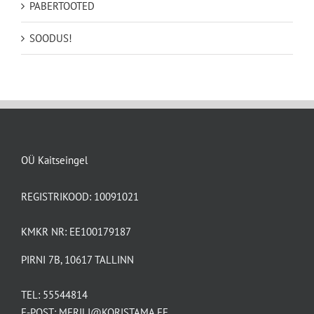
PABERTOOTED
SOODUS!
OÜ Kaitseingel
REGISTRIKOOD: 10091021
KMKR NR: EE100179187
PIRNI 7B, 10617 TALLINN
TEL:
55544814
E-POST:
MERILI@KORISTAMA.EE