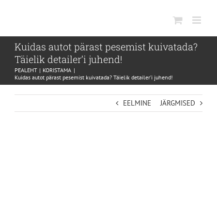
SKIP
TO
CONTENT
Kuidas autot pärast pesemist kuivatada?
Täielik detailer’i juhend!
PEALEHT
KORISTAMA
Kuidas autot pärast pesemist kuivatada? Täielik detailer’i juhend!
EELMINE
JÄRGMISED
VIEW
LARGER
IMAGE