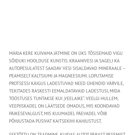
MÄRJA KERE KUIVAMA JÄTMINE ON ÜKS TÕSISEMAID VIGU
SÕIDUKI HOOLDUSE KUNSTIS. KRAANIVESI JA SAGELI KA
AUTOPESULATEST SAADAV VESI SISALDAVAD MINERAALE –
PEAMISELT KALTSIUMI JA MAGNEESIUMI. LOPUTAMISE
PROTSESSI KÄIGUS LADESTUVAD NEED ÜHENDID VÄRVILE,
TEKITADES RASKESTI EEMALDATAVAID LADESTUSI, MIDA
TÖÖSTUSES TUNTAKSE KUI „VEELAIKE“. VEELGI HULLEM,
VEEPIISKADEL ON LÄÄTSEDE OMADUS, MIS KOONDAVAD
PÄIKESEVALGUST, MIS KUUMADEL PÄEVADEL VÕIB
PÕHJUSTADA PÜSIVAT KAITSEKIHI KAHJUSTUST.
SEETÕTTU ON TEADMINE, KUIDAS AUTOT PÄRAST PESEMIST