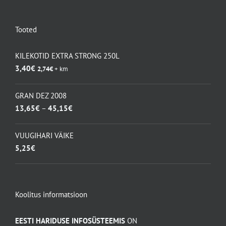
kuni
8,40€
Tooted
KILEKOTID EXTRA STRONG 250L
3,40
€
2,74
€
+ km
GRAN DEZ 2008
Hinnavahemik:
13,65
€
–
45,15
€
13,65€
kuni
VUUGIHARI VÄIKE
45,15€
5,25
€
Koolitus informatsioon
EESTI HARIDUSE INFOSÜSTEEMIS
ON