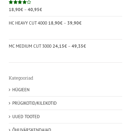
Hinnavahemik:
Hinnanguga
18,90
€
–
40,95
€
4.00
/ 5
18,90€
Hinnavahemik:
HC HEAVY CUT 4000
18,90
€
–
39,90
€
kuni
18,90€
40,95€
kuni
39,90€
Hinnavahemik:
MC MEDIUM CUT 3000
24,15
€
–
49,35
€
24,15€
kuni
49,35€
Kategooriad
HÜGIEEN
PRÜGIKOTID/KILEKOTID
UUED TOOTED
ÕHUVÄRSKENDAJAD