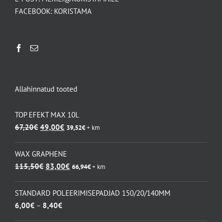
FACEBOOK:
KORISTAMA
Allahinnatud tooted
TOP EFEKT MAX 10L
Algne
Praegune
67,20
€
49,00
€
39,52
€
+ km
hind
hind
oli:
on:
WAX GRAPHENE
67,20€.
49,00€.
Algne
Praegune
115,50
€
83,00
€
66,94
€
+ km
hind
hind
oli:
on:
STANDARD POLEERIMISEPADJAD 150/20/140MM
115,50€.
83,00€.
Hinnavahemik:
6,00
€
–
8,40
€
6,00€