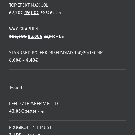
TOP EFEKT MAX 10L
Algne
Praegune
67,20
€
49,00
€
39,52
€
+ km
hind
hind
oli:
on:
WAX GRAPHENE
67,20€.
49,00€.
Algne
Praegune
115,50
€
83,00
€
66,94
€
+ km
hind
hind
oli:
on:
STANDARD POLEERIMISEPADJAD 150/20/140MM
115,50€.
83,00€.
Hinnavahemik:
6,00
€
–
8,40
€
6,00€
kuni
8,40€
Tooted
LEHTKÄTEPABER V-FOLD
43,05
€
34,72
€
+ km
PRÜGIKOTT 75L MUST
3,15
€
2,54
€
+ km