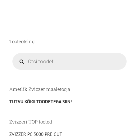
tootel
on
mitu
varianti.
Valikuid
saab
Tooteotsing
teha
tootelehel.
Products
search
Ametlik Zvizzer maaletooja
TUTVU KÕIGI TOODETEGA SIIN!
Zvizzeri TOP tooted
ZVIZZER PC 5000 PRE CUT