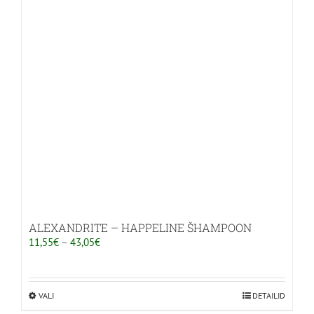
Valikuid
saab
teha
tootelehel.
ALEXANDRITE – HAPPELINE ŠHAMPOON
Hinnavahemik:
11,55
€
–
43,05
€
11,55€
kuni
43,05€
VALI
Sellel
DETAILID