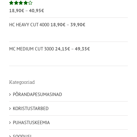
Hinnavahemik:
Hinnanguga
18,90
€
–
40,95
€
4.00
/ 5
18,90€
Hinnavahemik:
HC HEAVY CUT 4000
18,90
€
–
39,90
€
kuni
18,90€
40,95€
kuni
39,90€
Hinnavahemik:
MC MEDIUM CUT 3000
24,15
€
–
49,35
€
24,15€
kuni
49,35€
Kategooriad
PÕRANDAPESUMASINAD
KORISTUSTARBED
PUHASTUSKEEMIA
SOODUS!