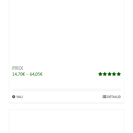
PRIX
Hinnavahemik:
14,70
€
–
64,05
€
14,70€
Hinnanguga
5.00
/ 5
kuni
64,05€
VALI
Sellel
DETAILID
tootel
on
mitu
varianti.