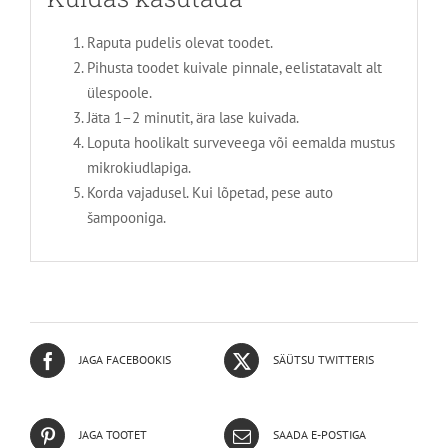
Raputa pudelis olevat toodet.
Pihusta toodet kuivale pinnale, eelistatavalt alt
ülespoole.
Jäta 1–2 minutit, ära lase kuivada.
Loputa hoolikalt surveveega või eemalda mustus
mikrokiudlapiga.
Korda vajadusel. Kui lõpetad, pese auto
šampooniga.
JAGA FACEBOOKIS
SÄÜTSU TWITTERIS
JAGA TOOTET
SAADA E-POSTIGA