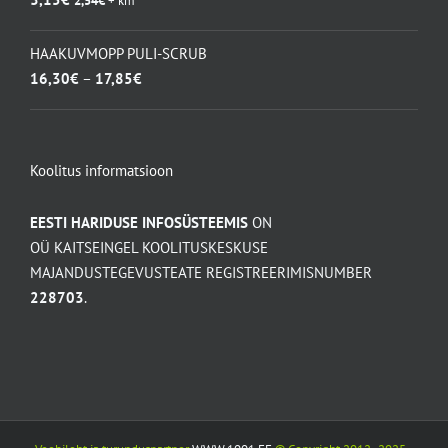
HAAKUVMOPP PULI-SCRUB
Hinnavahemik:
16,30
€
–
17,85
€
16,30€
kuni
17,85€
Koolitus informatsioon
EESTI HARIDUSE INFOSÜSTEEMIS
ON
OÜ KAITSEINGEL KOOLITUSKESKUSE
MAJANDUSTEGEVUSTEATE REGISTREERIMISNUMBER
228703
.