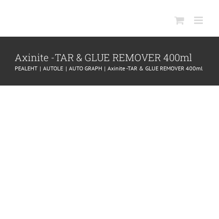
SKIP
TO
CONTENT
Axinite -TAR & GLUE REMOVER 400ml
PEALEHT
AUTOLE
AUTO GRAPH
Axinite -TAR & GLUE REMOVER 400ml