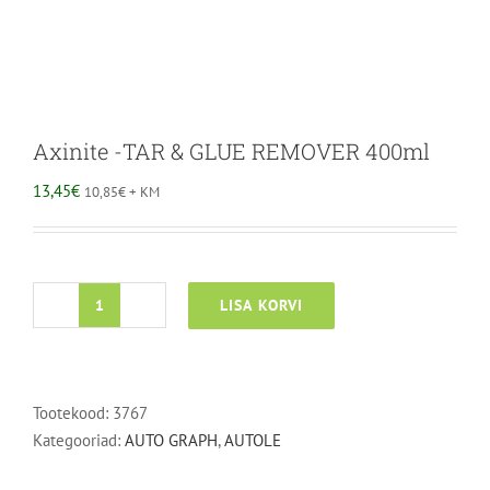
Axinite -TAR & GLUE REMOVER 400ml
13,45
€
10,85
€
+ KM
LISA KORVI
Axinite
-
TAR
&
Tootekood:
3767
GLUE
Kategooriad:
AUTO GRAPH
,
AUTOLE
REMOVER
400ml