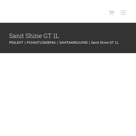
SKIP
TO
CONTENT
Sanit Shine GT 1L
PEALEHT
PUHASTUSKEEMIA
SANITAARRUUMID
Sanit Shine GT 1L