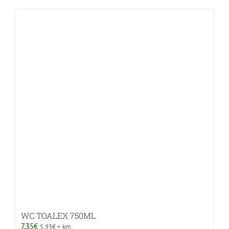
WC TOALEX 750ML
7,35
€
5,93
€
+ km