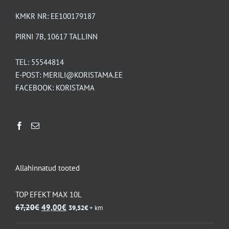
KMKR NR: EE100179187
PIRNI 7B, 10617 TALLINN
TEL:
55544814
E-POST:
MERILI@KORISTAMA.EE
FACEBOOK:
KORISTAMA
Allahinnatud tooted
TOP EFEKT MAX 10L
Algne
Praegune
67,20
€
49,00
€
39,52
€
+ km
hind
hind