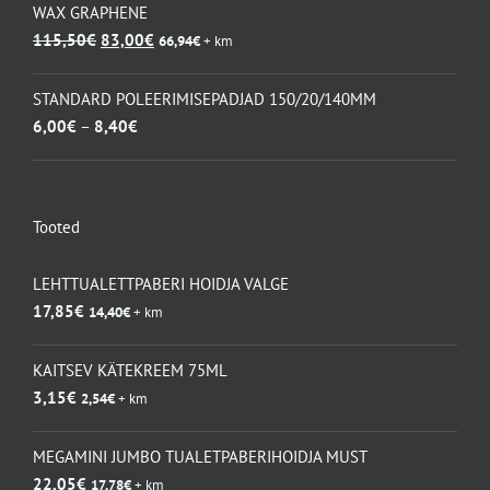
oli:
on:
WAX GRAPHENE
67,20€.
49,00€.
Algne
Praegune
115,50
€
83,00
€
66,94
€
+ km
hind
hind
oli:
on:
STANDARD POLEERIMISEPADJAD 150/20/140MM
115,50€.
83,00€.
Hinnavahemik:
6,00
€
–
8,40
€
6,00€
kuni
8,40€
Tooted
LEHTTUALETTPABERI HOIDJA VALGE
17,85
€
14,40
€
+ km
KAITSEV KÄTEKREEM 75ML
3,15
€
2,54
€
+ km
MEGAMINI JUMBO TUALETPABERIHOIDJA MUST
22,05
€
17,78
€
+ km