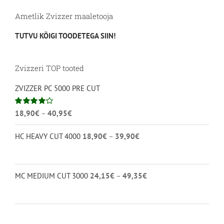
Ametlik Zvizzer maaletooja
TUTVU KÕIGI TOODETEGA SIIN!
Zvizzeri TOP tooted
ZVIZZER PC 5000 PRE CUT
Hinnavahemik:
Hinnanguga
18,90
€
–
40,95
€
4.00
/ 5
18,90€
Hinnavahemik:
HC HEAVY CUT 4000
18,90
€
–
39,90
€
kuni
18,90€
40,95€
kuni
39,90€
Hinnavahemik:
MC MEDIUM CUT 3000
24,15
€
–
49,35
€
24,15€
kuni
49,35€