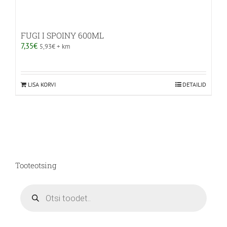
FUGI I SPOINY 600ML
7,35
€
5,93
€
+ km
LISA KORVI
DETAILID
Tooteotsing
Products
search