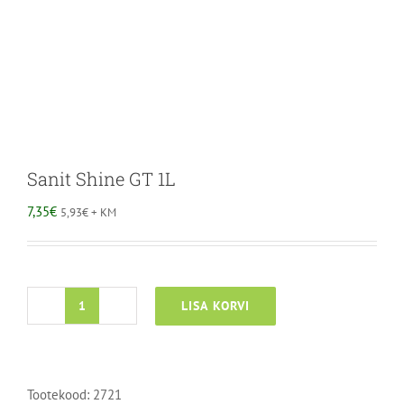
Sanit Shine GT 1L
7,35
€
5,93
€
+ KM
LISA KORVI
Sanit
Shine
GT
1L
Tootekood:
2721