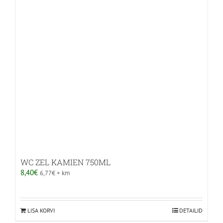
WC ZEL KAMIEN 750ML
8,40
€
6,77
€
+ km
LISA KORVI
DETAILID