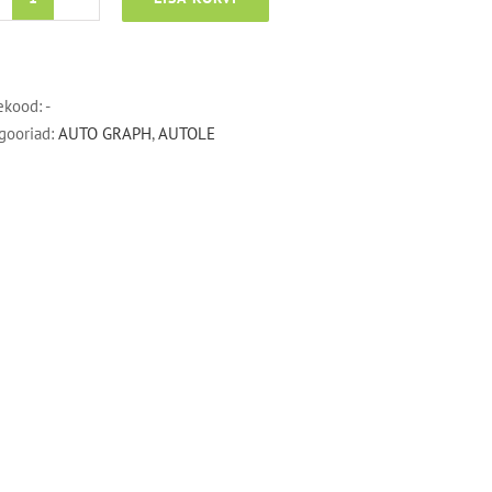
LAZURITE-
veejälgede
eemaldaja
kogus
ekood:
-
gooriad:
AUTO GRAPH
,
AUTOLE