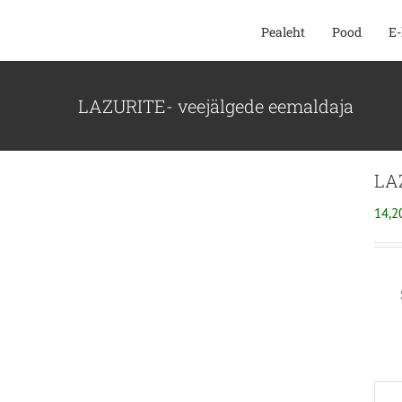
SKIP
Pealeht
Pood
E-
TO
CONTENT
LAZURITE- veejälgede eemaldaja
LAZ
14,2