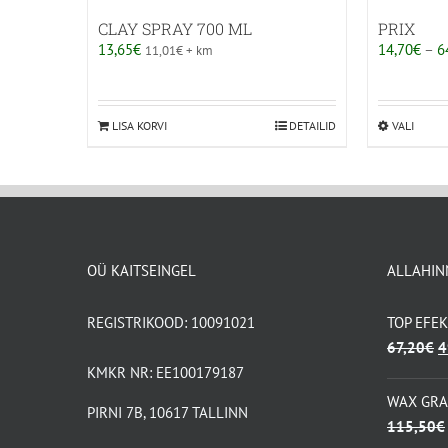
CLAY SPRAY 700 ML
PRIX
13,65
€
14,70
€
–
6
11,01
€
+ km
LISA KORVI
DETAILID
VALI
Selle
toote
on
mitu
varian
Valik
OÜ KAITSEINGEL
ALLAHIN
saab
teha
REGISTRIKOOD: 10091021
TOP EFE
toote
A
67,20
€
4
h
KMKR NR: EE100179187
ol
WAX GR
PIRNI 7B, 10617 TALLINN
6
115,50
€