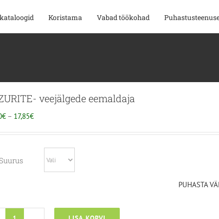
kataloogid
Koristama
Vabad töökohad
Puhastusteenus
URITE- veejälgede eemaldaja
HINNAVAHEMIK:
0
€
–
17,85
€
14,20€
KUNI
17,85€
Suurus
PUHASTA VÄ
LISA KORVI