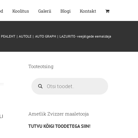
ed
Koolitus
Galerii
Blogi
Kontakt
PEALEHT
AUTOLE
AUTO GRAPH
LAZURITE- veejälgede eemaldaja
Tooteotsing
Products
search
Ametlik Zvizzer maaletooja
LI
TUTVU KÕIGI TOODETEGA SIIN!