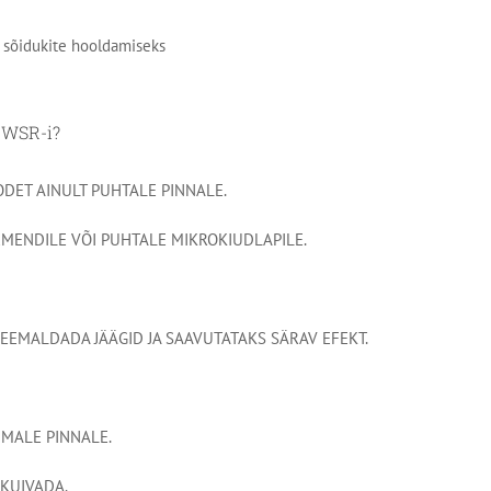
a sõidukite hooldamiseks
 WSR-i?
DET AINULT PUHTALE PINNALE.
MENDILE VÕI PUHTALE MIKROKIUDLAPILE.
T EEMALDADA JÄÄGID JA SAAVUTATAKS SÄRAV EFEKT.
MALE PINNALE.
 KUIVADA.