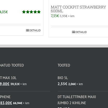
MATT COCKPIT STRAWBERRY
600ML
Hinnavahemik:
4,05
€
7,35
€
5,93
€
+ km
14,70€
Hinnanguga
5.00
/ 5
kuni
64,05€
l
DETAILID
DETAILID
l
ti.
uid
NATUD TOOTED
TOOTED
KT MAX 10L
BIO 5L
lehel.
lgne
Praegune
9,00
€
2,55
€
39,52
€
+ km
2,06
€
+ km
ind
hind
i:
on:
APHENE
DT TUALETTPABER MAXI
7,20€.
49,00€.
Algne
Praegune
83,00
€
JUMBO 2 KIHILINE
66,94
€
+ km