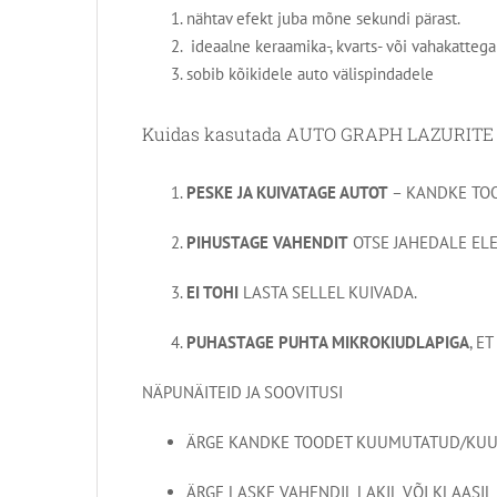
nähtav efekt juba mõne sekundi pärast.
ideaalne keraamika-, kvarts- või vahakatteg
sobib kõikidele auto välispindadele
Kuidas kasutada AUTO GRAPH LAZURITE
PESKE JA KUIVATAGE AUTOT
– KANDKE TOO
PIHUSTAGE VAHENDIT
OTSE JAHEDALE ELE
EI TOHI
LASTA SELLEL KUIVADA.
PUHASTAGE PUHTA MIKROKIUDLAPIGA
, E
NÄPUNÄITEID JA SOOVITUSI
ÄRGE KANDKE TOODET KUUMUTATUD/KUU
ÄRGE LASKE VAHENDIL LAKIL VÕI KLAASIL