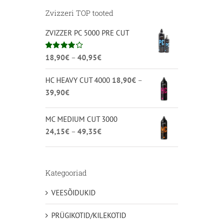
Zvizzeri TOP tooted
ZVIZZER PC 5000 PRE CUT
Hinnavahemik:
Hinnanguga
18,90
€
–
40,95
€
4.00
/ 5
18,90€
HC HEAVY CUT 4000
18,90
€
–
kuni
Hinnavahemik:
39,90
€
40,95€
18,90€
kuni
MC MEDIUM CUT 3000
39,90€
Hinnavahemik:
24,15
€
–
49,35
€
24,15€
kuni
49,35€
Kategooriad
VEESÕIDUKID
PRÜGIKOTID/KILEKOTID